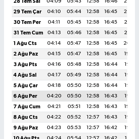
28 Tem Sal
04:09
05:43
12:58
16:46
20:03
29 Tem Çar
04:10
05:44
12:58
16:45
20:02
30 Tem Per
04:11
05:45
12:58
16:45
20:01
31 Tem Cum
04:13
05:46
12:58
16:45
20:01
1 Ağu Cts
04:14
05:47
12:58
16:45
20:00
2 Ağu Paz
04:15
05:47
12:58
16:45
19:59
3 Ağu Pts
04:16
05:48
12:58
16:44
19:58
4 Ağu Sal
04:17
05:49
12:58
16:44
19:57
5 Ağu Çar
04:18
05:50
12:58
16:44
19:56
6 Ağu Per
04:20
05:50
12:58
16:43
19:55
7 Ağu Cum
04:21
05:51
12:58
16:43
19:54
8 Ağu Cts
04:22
05:52
12:57
16:43
19:53
9 Ağu Paz
04:23
05:53
12:57
16:42
19:52
10 Ağu Pts
04:24
05:54
12:57
16:42
19:51