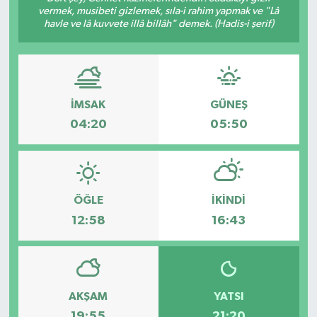
vermek, musibeti gizlemek, sıla-i rahim yapmak ve "Lâ
havle ve lâ kuvvete illâ billâh" demek. (Hadis-i şerif)
Türkiye
Yaşam
İMSAK
GÜNEŞ
04:20
05:50
ÖĞLE
İKINDI
12:58
16:43
AKŞAM
YATSI
19:55
21:20