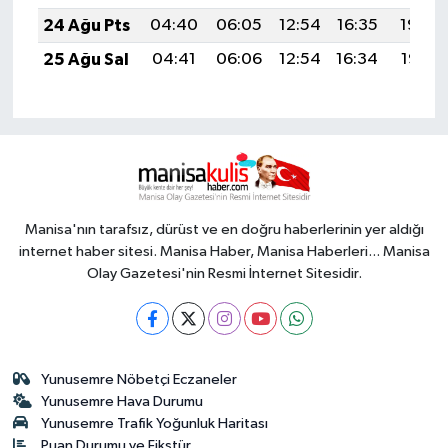
24 Ağu Pts
04:40
06:05
12:54
16:35
19:34
25 Ağu Sal
04:41
06:06
12:54
16:34
19:32
Manisa'nın tarafsız, dürüst ve en doğru haberlerinin yer aldığı
internet haber sitesi. Manisa Haber, Manisa Haberleri... Manisa
Olay Gazetesi'nin Resmi İnternet Sitesidir.
Yunusemre Nöbetçi Eczaneler
Yunusemre Hava Durumu
Yunusemre Trafik Yoğunluk Haritası
Puan Durumu ve Fikstür