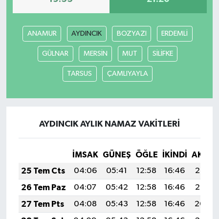
ANAMUR
AYDINCIK
BOZYAZI
ERDEMLİ
GÜLNAR
MERSİN
MUT
SİLİFKE
TARSUS
ÇAMLIYAYLA
AYDINCIK AYLIK NAMAZ VAKITLERI
İMSAK
GÜNEŞ
ÖĞLE
İKINDI
AKŞA
25 Tem Cts
04:06
05:41
12:58
16:46
20:05
26 Tem Paz
04:07
05:42
12:58
16:46
20:05
27 Tem Pts
04:08
05:43
12:58
16:46
20:04