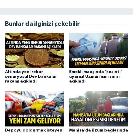
Bunlar da ilginizi çekebilir
Altında yeni rekor
Emekli maaşında ‘kesinti’
senaryosu! Dev bankalar
uyarısı! Uzman isim sınırı
rakamı açıkladı
açıkladı
Depoyu doldurmak isteyen
Manisa’da üzüm bağlarında