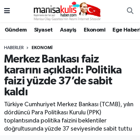
Asayiş
Yunusemre Nöbetçi Eczaneler
Gündem
Siyaset
Asayiş
Ekonomi
Ege Haberl
Ege Haberleri
Yunusemre Hava Durumu
HABERLER
EKONOMI
Ekonomi
Yunusemre Trafik Yoğunluk Haritası
Merkez Bankası faiz
kararını açıkladı: Politika
Genel
Süper Lig Puan Durumu ve Fikstür
faizi yüzde 37’de sabit
Gündem
Tüm Manşetler
kaldı
Resmi İlan
Son Dakika Haberleri
Türkiye Cumhuriyet Merkez Bankası (TCMB), yılın
dördüncü Para Politikası Kurulu (PPK)
Siyaset
Haber Arşivi
toplantısında politika faizini beklentiler
doğrultusunda yüzde 37 seviyesinde sabit tuttu
Spor