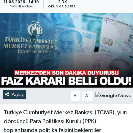
11.06.2026 - 14:10
2 DK
YAYINLANMA
OKUNMA SÜRESI
Türkiye
Yaşam
Paylaş
-
+
A
A
Türkiye Cumhuriyet Merkez Bankası (TCMB), yılın
dördüncü Para Politikası Kurulu (PPK)
toplantısında politika faizini beklentiler