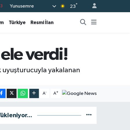
°
Yunusemre
63
23
16
am
Türkiye
Resmi İlan
02
07
5
ele verdi!
0
k uyuşturucuyla yakalanan
-
+
A
A
ükleniyor...