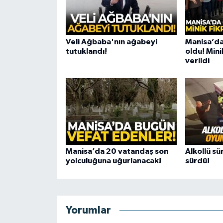
Veli Ağbaba'nın ağabeyi
Manisa’da
tutuklandı!
oldu! Mini
verildi
Manisa’da 20 vatandaş son
Alkollü sü
yolculuğuna uğurlanacak!
sürdü!
Yorumlar