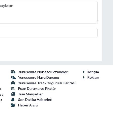
Yunusemre Nöbetçi Eczaneler
İletişim
Yunusemre Hava Durumu
Reklam
Yunusemre Trafik Yoğunluk Haritası
Puan Durumu ve Fikstür
n
Tüm Manşetler
isa
Son Dakika Haberleri
et
Haber Arşivi