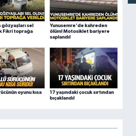
 gözyaşları sel
Yunusemre'de kahreden
k Fikri toprağa
ölüm! Motosiklet bariyere
saplandı!
rücünün oyunu kısa
17 yaşındaki çocuk sırtından
bıçaklandı!