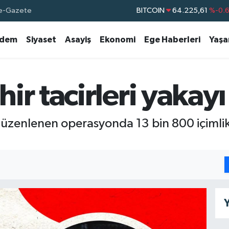
e-Gazete
BITCOIN
64.225,61
%-0.
DOLAR
47,7143
%0.
dem
Siyaset
Asayiş
Ekonomi
Ege Haberleri
Yaş
EURO
55,0317
%-0.
STERLİN
64,2463
%0.
GRAM ALTIN
6510.40
%0.4
r tacirleri yakayı 
BİST100
13.799
%7
 düzenlenen operasyonda 13 bin 800 içimli
Y