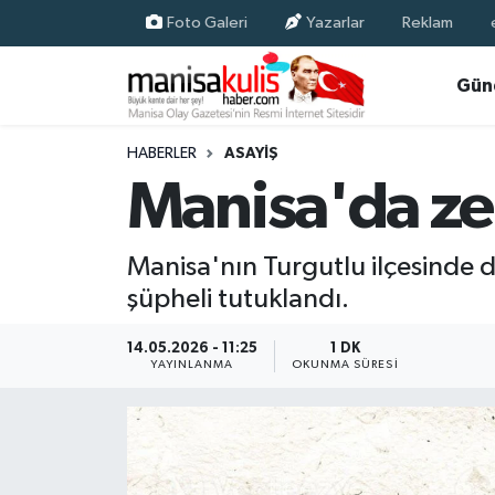
Foto Galeri
Yazarlar
Reklam
Asayiş
Yunusemre Nöbetçi Eczaneler
Gün
Ege Haberleri
Yunusemre Hava Durumu
HABERLER
ASAYIŞ
Manisa'da zehi
Ekonomi
Yunusemre Trafik Yoğunluk Haritası
Genel
Süper Lig Puan Durumu ve Fikstür
Manisa'nın Turgutlu ilçesinde
şüpheli tutuklandı.
Gündem
Tüm Manşetler
14.05.2026 - 11:25
1 DK
Resmi İlan
Son Dakika Haberleri
YAYINLANMA
OKUNMA SÜRESI
Siyaset
Haber Arşivi
Spor