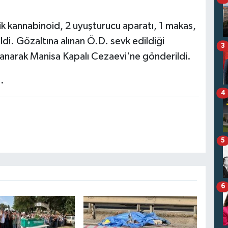
ik kannabinoid, 2 uyuşturucu aparatı, 1 makas,
ldi. Gözaltına alınan Ö.D. sevk edildiği
3
lanarak Manisa Kapalı Cezaevi'ne gönderildi.
.
4
5
6