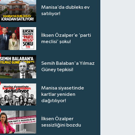
Manisa’da dubleks ev
satılıyor!
İlksen Özalper’e ‘parti
meclisi’ şoku!
Semih Balaban'a Yılmaz
Güney tepkisi!
Manisa siyasetinde
kartlar yeniden
dağıtılıyor!
İlksen Özalper
sessizliğini bozdu