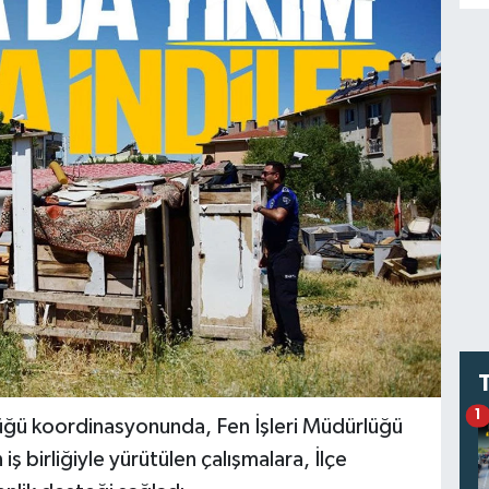
1
üğü koordinasyonunda, Fen İşleri Müdürlüğü
iş birliğiyle yürütülen çalışmalara, İlçe