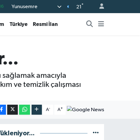
°
Yunusemre
%0
21
08
am
Türkiye
Resmi İlan
%0
12
70
...
16
nı sağlamak amacıyla
kım ve temizlik çalışması
-
+
A
A
ükleniyor...