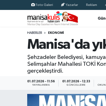
Foto Galeri
Yazarlar
Reklam
Asayiş
Yunusemre Nöbetçi Eczaneler
Gün
Ege Haberleri
Yunusemre Hava Durumu
HABERLER
EKONOMI
Manisa'da yık
Ekonomi
Yunusemre Trafik Yoğunluk Haritası
Genel
Süper Lig Puan Durumu ve Fikstür
Şehzadeler Belediyesi, kamuya 
Selimşahlar Mahallesi TOKİ Konu
Gündem
Tüm Manşetler
gerçekleştirdi.
Resmi İlan
Son Dakika Haberleri
01.07.2026 - 11:56
01.07.2026 - 12:33
YAYINLANMA
GÜNCELLEME
OKUN
Siyaset
Haber Arşivi
Spor