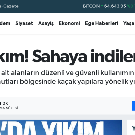
e-Gazete
DOLAR
47,6704
EURO
55,0406
%-0.
dem
Siyaset
Asayiş
Ekonomi
Ege Haberleri
Yaş
STERLİN
64,2143
GRAM ALTIN
6500.87
%0.
BİST100
13.799
%
ım! Sahaya indiler
BITCOIN
64.643,95
%0.
ait alanların düzenli ve güvenli kullanımı
tları bölgesinde kaçak yapılara yönelik yı
1 DK
MA SÜRESI
Y