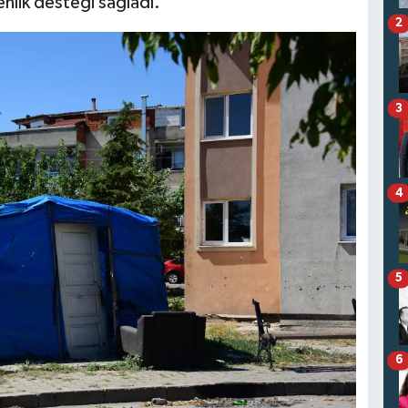
nlik desteği sağladı.
2
3
4
5
6