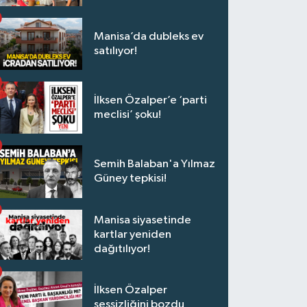
Manisa’da dubleks ev
satılıyor!
İlksen Özalper’e ‘parti
meclisi’ şoku!
Semih Balaban'a Yılmaz
Güney tepkisi!
Manisa siyasetinde
kartlar yeniden
dağıtılıyor!
İlksen Özalper
sessizliğini bozdu