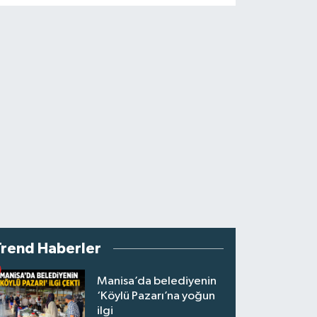
Trend Haberler
Manisa’da belediyenin
‘Köylü Pazarı’na yoğun
ilgi