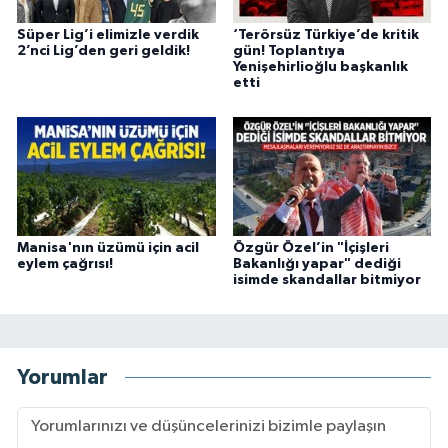
Süper Lig’i elimizle verdik
‘Terörsüz Türkiye’de kritik
2’nci Lig’den geri geldik!
gün! Toplantıya
Yenişehirlioğlu başkanlık
etti
Manisa'nın üzümü için acil
Özgür Özel’in "İçişleri
eylem çağrısı!
Bakanlığı yapar" dediği
isimde skandallar bitmiyor
Yorumlar