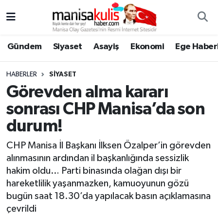
Asayiş
Yunusemre Nöbetçi Eczaneler
Gündem
Siyaset
Asayiş
Ekonomi
Ege Haberl
Ege Haberleri
Yunusemre Hava Durumu
HABERLER
SIYASET
Ekonomi
Yunusemre Trafik Yoğunluk Haritası
Görevden alma kararı
sonrası CHP Manisa’da son
Genel
Süper Lig Puan Durumu ve Fikstür
durum!
Gündem
Tüm Manşetler
CHP Manisa İl Başkanı İlksen Özalper’in görevden
alınmasının ardından il başkanlığında sessizlik
Resmi İlan
Son Dakika Haberleri
hakim oldu… Parti binasında olağan dışı bir
hareketlilik yaşanmazken, kamuoyunun gözü
Siyaset
Haber Arşivi
bugün saat 18.30’da yapılacak basın açıklamasına
çevrildi
Spor