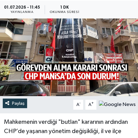
01.07.2026 - 11:45
1 DK
Türkiye
YAYINLANMA
OKUNMA SÜRESI
Yaşam
Paylaş
-
+
A
A
Mahkemenin verdiği "butlan" kararının ardından
CHP’de yaşanan yönetim değişikliği, il ve ilçe