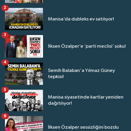
2
Manisa’da dubleks ev satılıyor!
3
İlksen Özalper’e ‘parti meclisi’ şoku!
4
Semih Balaban'a Yılmaz Güney
tepkisi!
5
Manisa siyasetinde kartlar yeniden
dağıtılıyor!
6
İlksen Özalper sessizliğini bozdu