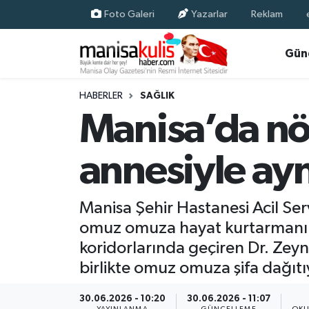
Foto Galeri
Yazarlar
Reklam
Asayiş
Yunusemre Nöbetçi Eczaneler
Gün
Ege Haberleri
Yunusemre Hava Durumu
HABERLER
SAĞLIK
Manisa’da nö
Ekonomi
Yunusemre Trafik Yoğunluk Haritası
annesiyle aynı
Genel
Süper Lig Puan Durumu ve Fikstür
Gündem
Tüm Manşetler
Manisa Şehir Hastanesi Acil Ser
omuz omuza hayat kurtarmanın 
Resmi İlan
Son Dakika Haberleri
koridorlarında geçiren Dr. Zeyn
Siyaset
Haber Arşivi
birlikte omuz omuza şifa dağıtı
Spor
30.06.2026 - 10:20
30.06.2026 - 11:07
YAYINLANMA
GÜNCELLEME
OKU