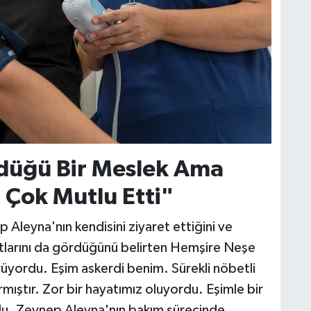
rdüğü Bir Meslek Ama
i Çok Mutlu Etti"
Aleyna'nın kendisini ziyaret ettiğini ve
rtlarını da gördüğünü belirten Hemşire Neşe
örüyordu. Eşim askerdi benim. Sürekli nöbetli
ırmıştır. Zor bir hayatımız oluyordu. Eşimle bir
du. Zeynep Aleyna'nın bakım sürecinde