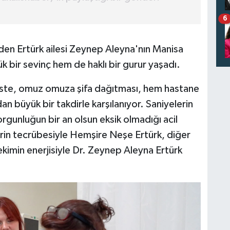
6
den Ertürk ailesi Zeynep Aleyna'nın Manisa
 bir sevinç hem de haklı bir gurur yaşadı.
rviste, omuz omuza şifa dağıtması, hem hastane
n büyük bir takdirle karşılanıyor. Saniyelerin
orgunluğun bir an olsun eksik olmadığı acil
 derin tecrübesiyle Hemşire Neşe Ertürk, diğer
hekimin enerjisiyle Dr. Zeynep Aleyna Ertürk