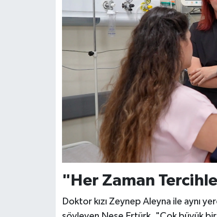
"Her Zaman Tercihl
Doktor kızı Zeynep Aleyna ile aynı ye
söyleyen Neşe Ertürk, "Çok büyük bir 