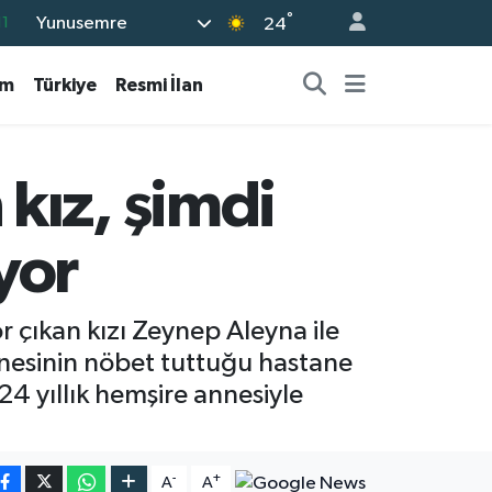
°
Yunusemre
8
24
2
am
Türkiye
Resmi İlan
8
3
4
kız, şimdi
11
yor
r çıkan kızı Zeynep Aleyna ile
esinin nöbet tuttuğu hastane
24 yıllık hemşire annesiyle
-
+
A
A