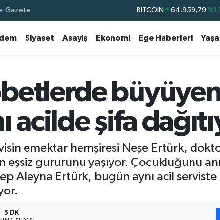
e-Gazete
DOLAR
47,7436
%0.1
EURO
55,2510
%0.3
dem
Siyaset
Asayiş
Ekonomi
Ege Haberleri
Yaş
STERLİN
64,4811
%0.3
GRAM ALTIN
6660.55
%0.0
BİST100
13.779
%-1
betlerde büyüyen 
BITCOIN
64.959,79
%1.
 acilde şifa dağıtı
visin emektar hemşiresi Neşe Ertürk, dokto
eşsiz gururunu yaşıyor. Çocukluğunu ann
ep Aleyna Ertürk, bugün aynı acil serviste 
yor.
5 DK
NMA SÜRESI