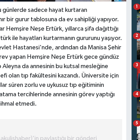
1
bu günlerde sadece hayat kurtaran
nır bir gurur tablosuna da ev sahipliği yapıyor.
 Hemşire Neşe Ertürk, yıllarca şifa dağıttığı
2
türk ile hayatları kurtarmanın gururunu yaşıyor.
vlet Hastanesi'nde, ardından da Manisa Şehir
örev yapan Hemşire Neşe Ertürk gece gündüz
3
Aleyna da annesinin bu kutsal mesleğine
i olan tıp fakültesini kazandı. Üniversite için
llar süren zorlu ve uykusuz tıp eğitiminin
tama tercihlerinde annesinin görev yaptığı
4
 ihmal etmedi.
5
kulishaber)'in paylaştığı bir gönderi