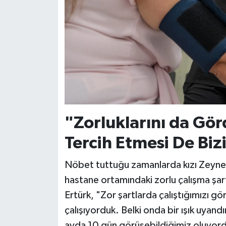
"Zorluklarını da Gö
Tercih Etmesi De Biz
Nöbet tuttuğu zamanlarda kızı Zeynep 
hastane ortamındaki zorlu çalışma şa
Ertürk, "Zor şartlarda çalıştığımızı g
çalışıyorduk. Belki onda bir ışık uyand
ayda 10 gün görüşebildiğimiz oluyor