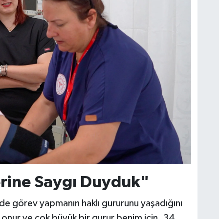
erine Saygı Duyduk"
rde görev yapmanın haklı gururunu yaşadığını
onur ve çok büyük bir gurur benim için. 34