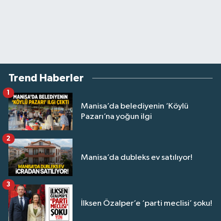
Trend Haberler
1
Manisa’da belediyenin ‘Köylü
Pazarı’na yoğun ilgi
2
Manisa’da dubleks ev satılıyor!
3
İlksen Özalper’e ‘parti meclisi’ şoku!