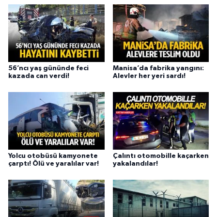
56’ncı yaş gününde feci
Manisa’da fabrika yangını:
kazada can verdi!
Alevler her yeri sardı!
Yolcu otobüsü kamyonete
Çalıntı otomobille kaçarken
çarptı! Ölü ve yaralılar var!
yakalandılar!