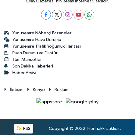
Olay Gazetesi'nin Resmi İnternet Sitesidir.
Yunusemre Nöbetçi Eczaneler
Yunusemre Hava Durumu
Yunusemre Trafik Yoğunluk Haritası
Puan Durumu ve Fikstür
Tüm Manşetler
Son Dakika Haberleri
Haber Arşivi
İletişim
Künye
Reklam
RSS
Copyright © 2022. Her hakkı saklıdır.