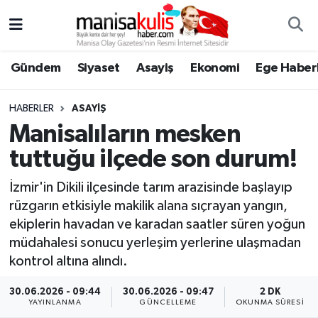
Asayiş
Yunusemre Nöbetçi Eczaneler
Gündem
Siyaset
Asayiş
Ekonomi
Ege Haberl
Ege Haberleri
Yunusemre Hava Durumu
HABERLER
ASAYIŞ
Ekonomi
Yunusemre Trafik Yoğunluk Haritası
Manisalıların mesken
tuttuğu ilçede son durum!
Genel
Süper Lig Puan Durumu ve Fikstür
İzmir'in Dikili ilçesinde tarım arazisinde başlayıp
Gündem
Tüm Manşetler
rüzgarın etkisiyle makilik alana sıçrayan yangın,
ekiplerin havadan ve karadan saatler süren yoğun
Resmi İlan
Son Dakika Haberleri
müdahalesi sonucu yerleşim yerlerine ulaşmadan
kontrol altına alındı.
Siyaset
Haber Arşivi
30.06.2026 - 09:44
30.06.2026 - 09:47
2 DK
YAYINLANMA
GÜNCELLEME
OKUNMA SÜRESI
Spor