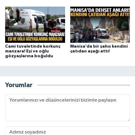
Cami tuvaletinde korkunç
Manisa’da bir şahıs kendini
manzara! Eşi ve oğlu
çatıdan aşağı attı!
gözyaşlarına boğuldu
Yorumlar