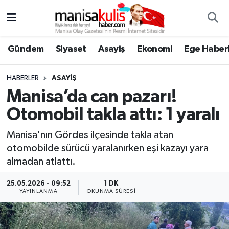
Asayiş
Yunusemre Nöbetçi Eczaneler
Gündem
Siyaset
Asayiş
Ekonomi
Ege Haberl
Ege Haberleri
Yunusemre Hava Durumu
HABERLER
ASAYIŞ
Ekonomi
Yunusemre Trafik Yoğunluk Haritası
Manisa’da can pazarı!
Otomobil takla attı: 1 yaralı
Genel
Süper Lig Puan Durumu ve Fikstür
Manisa'nın Gördes ilçesinde takla atan
Gündem
Tüm Manşetler
otomobilde sürücü yaralanırken eşi kazayı yara
almadan atlattı.
Resmi İlan
Son Dakika Haberleri
25.05.2026 - 09:52
1 DK
YAYINLANMA
OKUNMA SÜRESI
Siyaset
Haber Arşivi
Spor