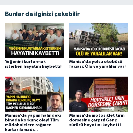
Bunlar da ilginizi çekebilir
Yeğenini kurtarmak
Manisa’da yolcu otobüsü
isterken hayatını kaybetti!
faciası: Ölü ve yaralılar var!
Manisa’da yapım halindeki
Manisa’da motosiklet tırın
binada korkunç olay! Tüm
dorsesine çarptı! Genç
müdahalelere rağmen
sürücü hayatını kaybetti
kurtarılamadı…