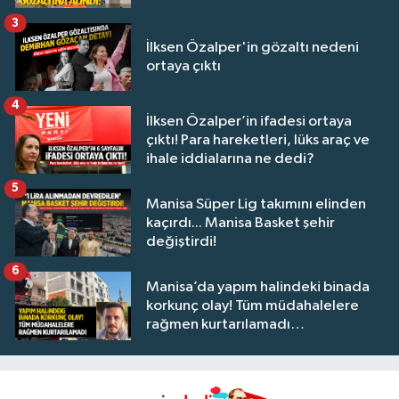
3
İlksen Özalper'in gözaltı nedeni
ortaya çıktı
4
İlksen Özalper’in ifadesi ortaya
çıktı! Para hareketleri, lüks araç ve
ihale iddialarına ne dedi?
5
Manisa Süper Lig takımını elinden
kaçırdı... Manisa Basket şehir
değiştirdi!
6
Manisa’da yapım halindeki binada
korkunç olay! Tüm müdahalelere
rağmen kurtarılamadı…