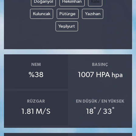
Doğanyol
Hekimhan
Kale
Kuluncak
Pütürge
Yazıhan
Yeşilyurt
NEM
BASINÇ
%38
1007 HPA
hpa
RÜZGAR
EN DÜŞÜK / EN YÜKSEK
°
°
1.81 M/S
18
/ 33