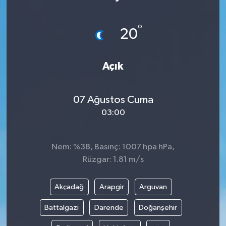
Türkiye
°
20
Yaşam
Açık
07 Ağustos Cuma
03:00
Nem: %38, Basınç: 1007 hpa hPa,
Rüzgar: 1.81 m/s
Akçadağ
Arapgir
Arguvan
Battalgazi
Darende
Doğanşehir