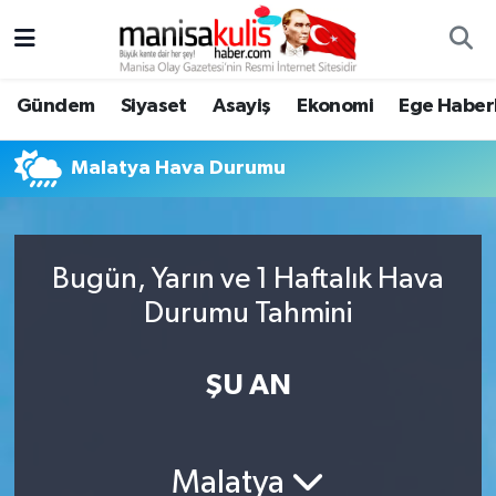
Asayiş
Yunusemre Nöbetçi Eczaneler
Gündem
Siyaset
Asayiş
Ekonomi
Ege Haberl
Ege Haberleri
Yunusemre Hava Durumu
Malatya Hava Durumu
Ekonomi
Yunusemre Trafik Yoğunluk Haritası
Genel
Süper Lig Puan Durumu ve Fikstür
Bugün, Yarın ve 1 Haftalık Hava
Durumu Tahmini
Gündem
Tüm Manşetler
Resmi İlan
Son Dakika Haberleri
ŞU AN
Siyaset
Haber Arşivi
Malatya
Spor