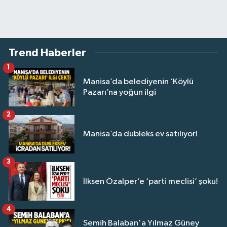
Trend Haberler
1
Manisa’da belediyenin ‘Köylü
Pazarı’na yoğun ilgi
2
Manisa’da dubleks ev satılıyor!
3
İlksen Özalper’e ‘parti meclisi’ şoku!
4
Semih Balaban'a Yılmaz Güney