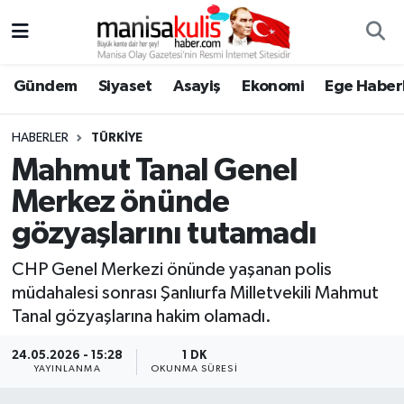
Asayiş
Yunusemre Nöbetçi Eczaneler
Gündem
Siyaset
Asayiş
Ekonomi
Ege Haberl
Ege Haberleri
Yunusemre Hava Durumu
HABERLER
TÜRKIYE
Ekonomi
Yunusemre Trafik Yoğunluk Haritası
Mahmut Tanal Genel
Merkez önünde
Genel
Süper Lig Puan Durumu ve Fikstür
gözyaşlarını tutamadı
Gündem
Tüm Manşetler
CHP Genel Merkezi önünde yaşanan polis
müdahalesi sonrası Şanlıurfa Milletvekili Mahmut
Resmi İlan
Son Dakika Haberleri
Tanal gözyaşlarına hakim olamadı.
Siyaset
Haber Arşivi
24.05.2026 - 15:28
1 DK
YAYINLANMA
OKUNMA SÜRESI
Spor