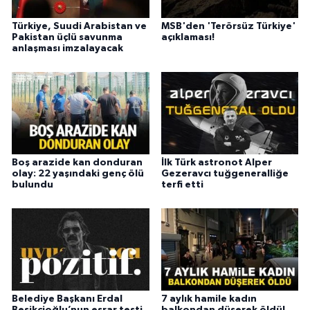
Türkiye, Suudi Arabistan ve
MSB'den 'Terörsüz Türkiye'
Pakistan üçlü savunma
açıklaması!
anlaşması imzalayacak
Boş arazide kan donduran
İlk Türk astronot Alper
olay: 22 yaşındaki genç ölü
Gezeravcı tuğgeneralliğe
bulundu
terfi etti
Belediye Başkanı Erdal
7 aylık hamile kadın
Beşikçioğlu’nun esrar testi
balkondan düşerek öldü!