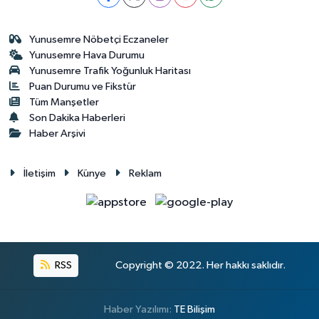
Yunusemre Nöbetçi Eczaneler
Yunusemre Hava Durumu
Yunusemre Trafik Yoğunluk Haritası
Puan Durumu ve Fikstür
Tüm Manşetler
Son Dakika Haberleri
Haber Arşivi
İletişim
Künye
Reklam
RSS
Copyright © 2022. Her hakkı saklıdır.
Haber Yazılımı:
TE Bilişim