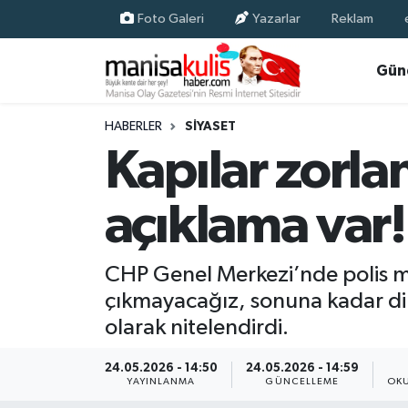
Foto Galeri
Yazarlar
Reklam
Asayiş
Yunusemre Nöbetçi Eczaneler
Gün
Ege Haberleri
Yunusemre Hava Durumu
HABERLER
SIYASET
Kapılar zorla
Ekonomi
Yunusemre Trafik Yoğunluk Haritası
açıklama var!
Genel
Süper Lig Puan Durumu ve Fikstür
Gündem
Tüm Manşetler
CHP Genel Merkezi’nde polis m
çıkmayacağız, sonuna kadar di
Resmi İlan
Son Dakika Haberleri
olarak nitelendirdi.
Siyaset
Haber Arşivi
24.05.2026 - 14:50
24.05.2026 - 14:59
YAYINLANMA
GÜNCELLEME
OKU
Spor