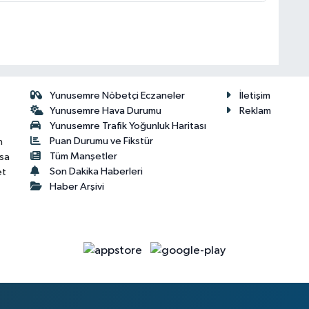
Yunusemre Nöbetçi Eczaneler
İletişim
Yunusemre Hava Durumu
Reklam
Yunusemre Trafik Yoğunluk Haritası
Puan Durumu ve Fikstür
n
Tüm Manşetler
isa
Son Dakika Haberleri
et
Haber Arşivi