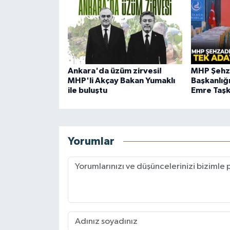
Ankara'da üzüm zirvesi!
MHP Şehza
MHP'li Akçay Bakan Yumaklı
Başkanlığ
ile buluştu
Emre Taşk
Yorumlar