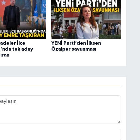
deler İlçe
YENİ Parti’den İlksen
ı'nda tek aday
Özalper savunması
ıran