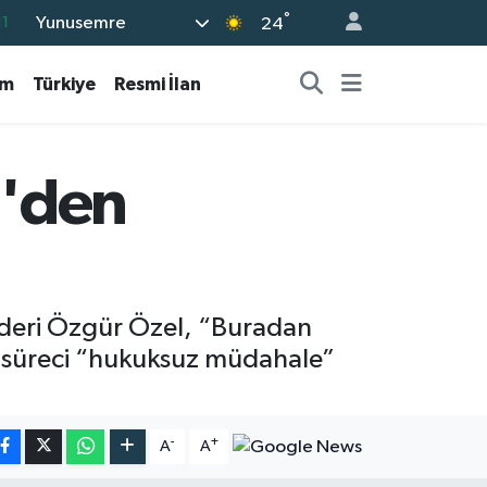
°
Yunusemre
11
24
8
am
Türkiye
Resmi İlan
2
8
3
l'den
4
ideri Özgür Özel, “Buradan
, süreci “hukuksuz müdahale”
-
+
A
A