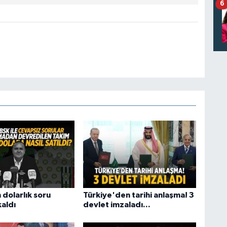
6
 dolarlık soru
Türkiye'den tarihi anlaşma! 3
kaldı
devlet imzaladı...