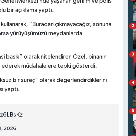
enel Merkezi’nde yaşanan gerilim ve polis
olu bir açıklama yaptı.
r kullanarak, “Buradan çıkmayacağız, sonuna
2
rlarsa yürüyüşümüzü meydanlarda
3
i baskı” olarak nitelendiren Özel, binanın
 ederek müdahalelere tepki gösterdi.
suz bir süreç” olarak değerlendirdiklerini
4
sı yaptı.
5
oz6LBsKz
, 2026