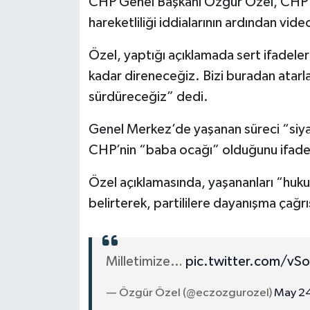
CHP Genel Başkanı Özgür Özel, CHP G
hareketliliği iddialarının ardından vide
Özel, yaptığı açıklamada sert ifadele
kadar direneceğiz. Bizi buradan ata
sürdüreceğiz” dedi.
Genel Merkez’de yaşanan süreci “siyas
CHP’nin “baba ocağı” olduğunu ifade
Özel açıklamasında, yaşananları “hukuk
belirterek, partililere dayanışma çağrı
Milletimize…
pic.twitter.com/vS
— Özgür Özel (@eczozgurozel)
May 24