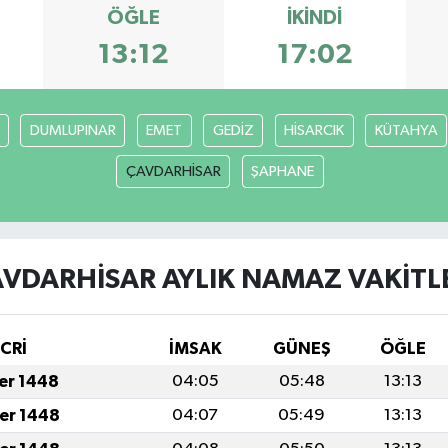
ÖĞLE
İKINDI
13:12
17:02
DUMLUPINAR
EMET
GEDİZ
HİSARCIK
KÜTAHYA
ÇAVDARHİSAR
ŞAPHANE
VDARHİSAR AYLIK NAMAZ VAKITL
İCRİ
İMSAK
GÜNEŞ
ÖĞLE
fer 1448
04:05
05:48
13:13
fer 1448
04:07
05:49
13:13