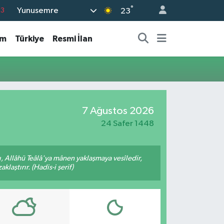
°
Yunusemre
63
23
16
am
Türkiye
Resmi İlan
02
07
44
0
7 Ağustos 2026
24 Safer 1448
 Allâhü Teâlâ'ya mânen yaklaşmaya vesîledir,
laştırır. (Hadis-i şerif)