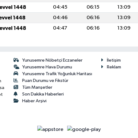
levvel 1448
04:45
06:15
13:09
levvel 1448
04:46
06:16
13:09
levvel 1448
04:47
06:16
13:09
Yunusemre Nöbetçi Eczaneler
İletişim
Yunusemre Hava Durumu
Reklam
Yunusemre Trafik Yoğunluk Haritası
Puan Durumu ve Fikstür
n
Tüm Manşetler
isa
Son Dakika Haberleri
et
Haber Arşivi