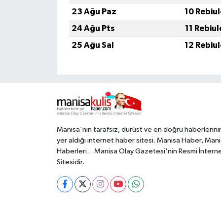
23 Ağu Paz
10 Rebiu
24 Ağu Pts
11 Rebiu
25 Ağu Sal
12 Rebiu
Manisa'nın tarafsız, dürüst ve en doğru haberlerini
yer aldığı internet haber sitesi. Manisa Haber, Man
Haberleri... Manisa Olay Gazetesi'nin Resmi İntern
Sitesidir.