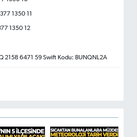
377 1350 11
77 1350 12
NQ 2158 6471 59 Swift Kodu: BUNQNL2A