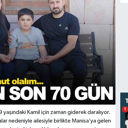
1
yaşındaki Kamil için zaman giderek daralıyor.
 nedeniyle ailesiyle birlikte Manisa’ya gelen