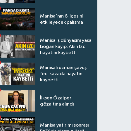
kurşun yağdırdı
Manisa'nın 6 ilçesini
etkileyecek çalışma
Manisa iş dünyasını yasa
boğan kayıp: Akın İzci
hayatını kaybetti
Manisalı uzman çavuş
feci kazada hayatını
kaybetti
İlksen Özalper
gözaltına alındı
Manisa yatırımı sonrası