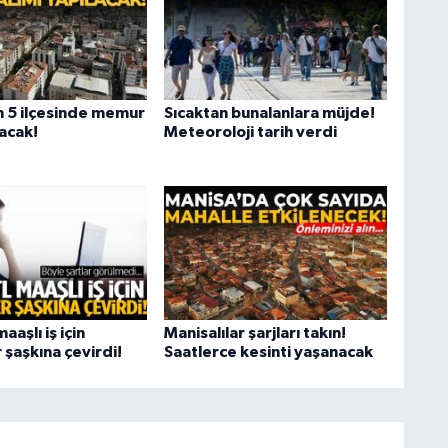
n 5 ilçesinde memur
Sıcaktan bunalanlara müjde!
lacak!
Meteoroloji tarih verdi
aaşlı iş için
Manisalılar şarjları takın!
 şaşkına çevirdi!
Saatlerce kesinti yaşanacak