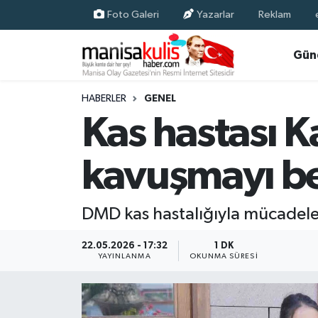
Foto Galeri
Yazarlar
Reklam
Asayiş
Yunusemre Nöbetçi Eczaneler
Gün
Ege Haberleri
Yunusemre Hava Durumu
HABERLER
GENEL
Kas hastası K
Ekonomi
Yunusemre Trafik Yoğunluk Haritası
kavuşmayı be
Genel
Süper Lig Puan Durumu ve Fikstür
Gündem
Tüm Manşetler
DMD kas hastalığıyla mücadele 
Resmi İlan
Son Dakika Haberleri
22.05.2026 - 17:32
1 DK
YAYINLANMA
OKUNMA SÜRESI
Siyaset
Haber Arşivi
Spor