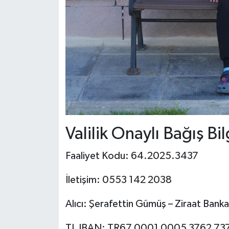
Valilik Onaylı Bağış Bil
Faaliyet Kodu: 64.2025.3437
İletişim: 0553 142 2038
Alıcı: Şerafettin Gümüş – Ziraat Bank
TL IBAN: TR67 0001 0005 3762 73