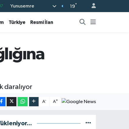
°
Yunusemre
01
19
06
am
Türkiye
Resmi İlan
02
05
14
ğlığına
37
k daralıyor
-
+
A
A
ükleniyor...