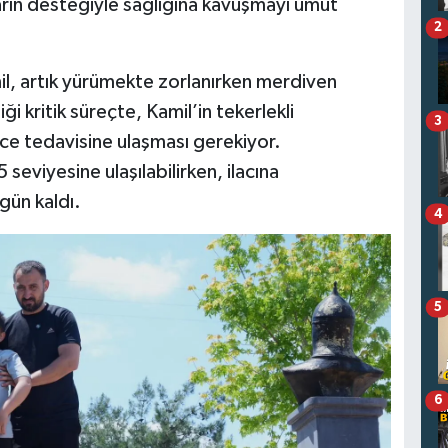
arın desteğiyle sağlığına kavuşmayı umut
2
il, artık yürümekte zorlanırken merdiven
ği kritik süreçte, Kamil’in tekerlekli
3
e tedavisine ulaşması gerekiyor.
eviyesine ulaşılabilirken, ilacına
gün kaldı.
4
5
6