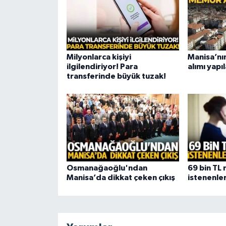
Milyonlarca kişiyi
Manisa’nı
ilgilendiriyor! Para
alımı yapı
transferinde büyük tuzak!
Osmanağaoğlu'ndan
69 bin TL m
Manisa’da dikkat çeken çıkış
istenenler