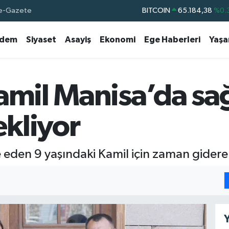
e-Gazete
DOLAR
47,7239
%0.
EURO
55,1823
%-0.
dem
Siyaset
Asayiş
Ekonomi
Ege Haberleri
Yaş
STERLİN
64,4329
%-0.
GRAM ALTIN
6664.02
%0.
BİST100
13.779
%-
amil Manisa’da sa
BITCOIN
65.184,38
%0.
kliyor
eden 9 yaşındaki Kamil için zaman gidere
Y