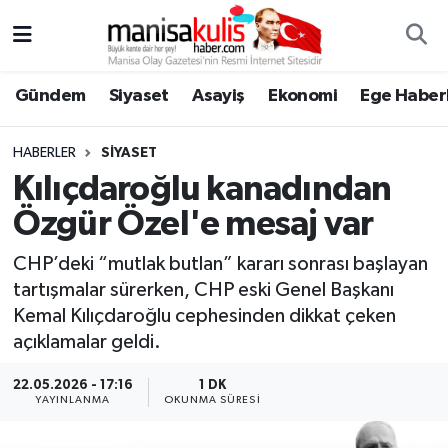
Asayiş
Yunusemre Nöbetçi Eczaneler
Gündem
Siyaset
Asayiş
Ekonomi
Ege Haberl
Ege Haberleri
Yunusemre Hava Durumu
HABERLER
SIYASET
Ekonomi
Yunusemre Trafik Yoğunluk Haritası
Kılıçdaroğlu kanadından
Özgür Özel'e mesaj var
Genel
Süper Lig Puan Durumu ve Fikstür
CHP’deki “mutlak butlan” kararı sonrası başlayan
Gündem
Tüm Manşetler
tartışmalar sürerken, CHP eski Genel Başkanı
Kemal Kılıçdaroğlu cephesinden dikkat çeken
Resmi İlan
Son Dakika Haberleri
açıklamalar geldi.
Siyaset
Haber Arşivi
22.05.2026 - 17:16
1 DK
YAYINLANMA
OKUNMA SÜRESI
Spor