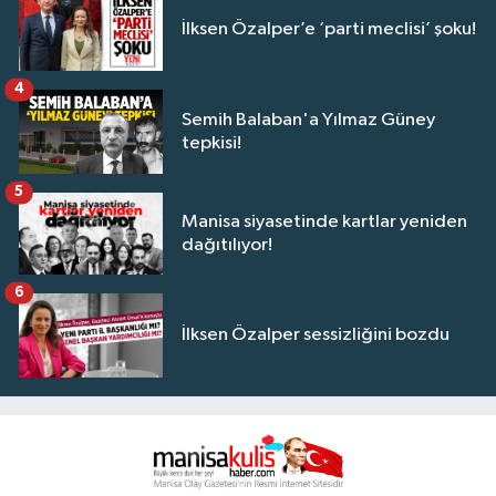
İlksen Özalper’e ‘parti meclisi’ şoku!
4
Semih Balaban'a Yılmaz Güney
tepkisi!
5
Manisa siyasetinde kartlar yeniden
dağıtılıyor!
6
İlksen Özalper sessizliğini bozdu