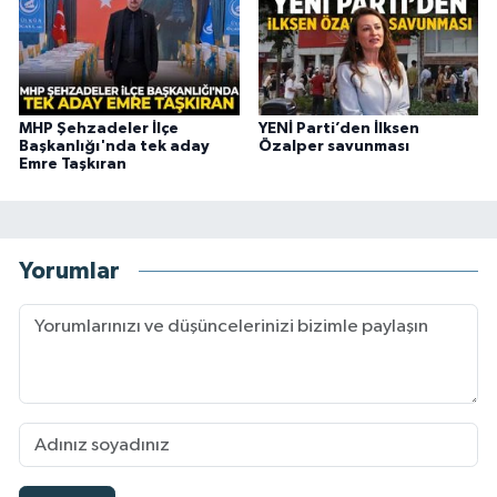
MHP Şehzadeler İlçe
YENİ Parti’den İlksen
Başkanlığı'nda tek aday
Özalper savunması
Emre Taşkıran
Yorumlar