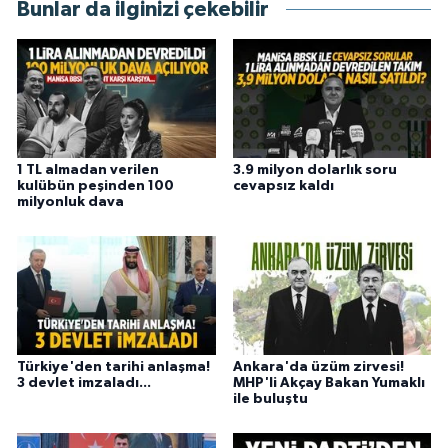
Bunlar da ilginizi çekebilir
1 TL almadan verilen
3.9 milyon dolarlık soru
kulübün peşinden 100
cevapsız kaldı
milyonluk dava
Türkiye'den tarihi anlaşma!
Ankara'da üzüm zirvesi!
3 devlet imzaladı...
MHP'li Akçay Bakan Yumaklı
ile buluştu