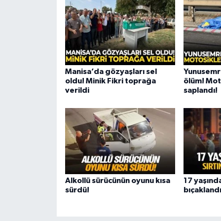
Manisa’da gözyaşları sel
Yunusemr
oldu! Minik Fikri toprağa
ölüm! Mot
verildi
saplandı!
Alkollü sürücünün oyunu kısa
17 yaşında
sürdü!
bıçaklandı