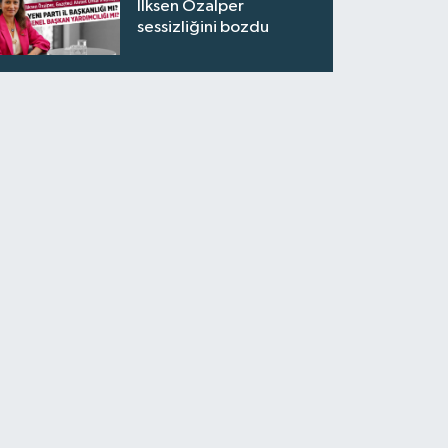
İlksen Özalper
sessizliğini bozdu