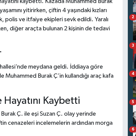
şi hayatını kaybetti. Kazada Muhammed Burak
şamını yitirirken, çiftin 4 yaşındaki kızları
2
 polis ve itfaiye ekipleri sevk edildi. Yaralı
en, diğer araçta bulunan 2 kişinin de tedavi
3
r
allesi’nde meydana geldi. İddiaya göre
4
e Muhammed Burak Ç’in kullandığı araç kafa
e Hayatını Kaybetti
5
rak Ç. ile eşi Suzan Ç. olay yerinde
ftin cenazeleri incelemelerin ardından morga
6