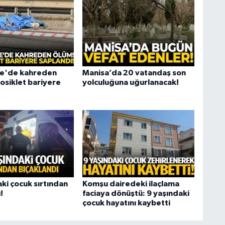
e'de kahreden
Manisa’da 20 vatandaş son
osiklet bariyere
yolculuğuna uğurlanacak!
ki çocuk sırtından
Komşu dairedeki ilaçlama
!
faciaya dönüştü: 9 yaşındaki
çocuk hayatını kaybetti