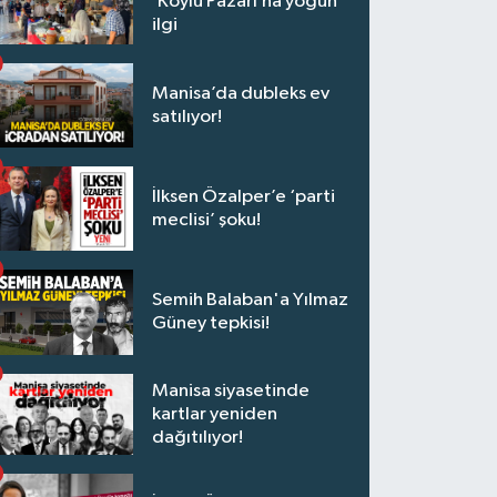
‘Köylü Pazarı’na yoğun
ilgi
Manisa’da dubleks ev
satılıyor!
İlksen Özalper’e ‘parti
meclisi’ şoku!
Semih Balaban'a Yılmaz
Güney tepkisi!
Manisa siyasetinde
kartlar yeniden
dağıtılıyor!