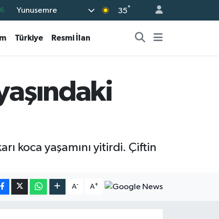
°
Yunusemre
16
35
06
am
Türkiye
Resmi İlan
02
.2
32
 yaşındaki
8
rı koca yaşamını yitirdi. Çiftin
-
+
A
A