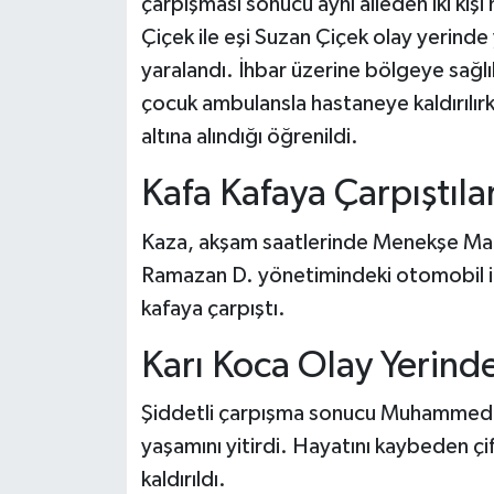
çarpışması sonucu aynı aileden iki ki
Çiçek ile eşi Suzan Çiçek olay yerinde ya
yaralandı. İhbar üzerine bölgeye sağlık,
çocuk ambulansla hastaneye kaldırılırk
altına alındığı öğrenildi.
Kafa Kafaya Çarpıştıla
Kaza, akşam saatlerinde Menekşe Mah
Ramazan D. yönetimindeki otomobil il
kafaya çarpıştı.
Karı Koca Olay Yerind
Şiddetli çarpışma sonucu Muhammed Bu
yaşamını yitirdi. Hayatını kaybeden çi
kaldırıldı.