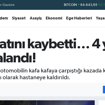
e-Gazete
BITCOIN
64.643,95
%0.
DOLAR
47,6006
%0.
dem
Siyaset
Asayiş
Ekonomi
Ege Haberleri
Yaş
EURO
55,0250
%0.
STERLİN
64,2398
%0
GRAM ALTIN
6513.94
%0.
atını kaybetti… 4
BİST100
13.768
%4
alandı!
otomobilin kafa kafaya çarpıştığı kazada ka
alı olarak hastaneye kaldırıldı.