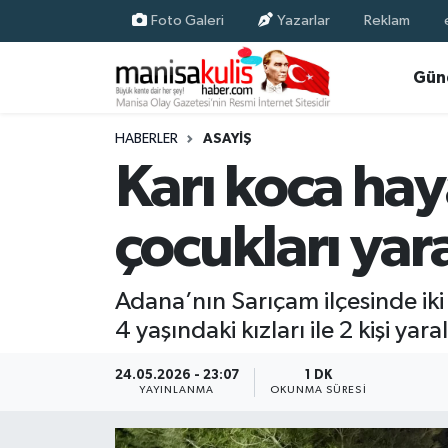
Foto Galeri
Yazarlar
Reklam
Asayiş
Yunusemre Nöbetçi Eczaneler
Gün
Ege Haberleri
Yunusemre Hava Durumu
HABERLER
ASAYIŞ
Karı koca hay
Ekonomi
Yunusemre Trafik Yoğunluk Haritası
çocukları yar
Genel
Süper Lig Puan Durumu ve Fikstür
Gündem
Tüm Manşetler
Adana’nın Sarıçam ilçesinde iki 
4 yaşındaki kızları ile 2 kişi yar
Resmi İlan
Son Dakika Haberleri
24.05.2026 - 23:07
1 DK
Siyaset
Haber Arşivi
YAYINLANMA
OKUNMA SÜRESI
Spor