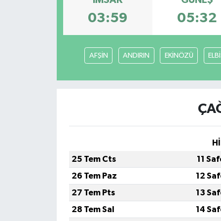
İMSAK
GÜNEŞ
03:59
05:32
Türkiye
Yaşam
AFŞİN
ANDIRIN
EKİNÖZÜ
ELB
ÇAĞ
Hİ
25 Tem Cts
11 Sa
26 Tem Paz
12 Sa
27 Tem Pts
13 Sa
28 Tem Sal
14 Sa