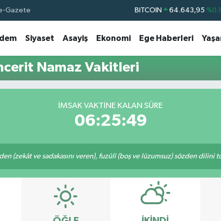
e-Gazete
BITCOIN
64.643,95
%0.
DOLAR
47,6704
%
dem
Siyaset
Asayiş
Ekonomi
Ege Haberleri
Yaş
EURO
55,0406
%-0.
STERLİN
64,2143
%
erit Namaz Vakitleri
GRAM ALTIN
6500.87
%0.
BİST100
13.799
%7
İMSAK VAKTINE KALAN SÜRE
06:25:48
eden (zekât ve sadakasını veren), fuzûlî (boş ve lüzumsuz) sözden dilini 