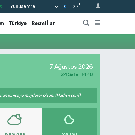
°
Yunusemre
16
27
0
am
Türkiye
Resmi İlan
08
0
12
0
7 Ağustos 2026
24 Safer 1448
tutan kimseye müjdeler olsun. (Hadis-i şerif)