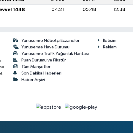
levvel 1448
04:21
05:48
12:38
Yunusemre Nöbetçi Eczaneler
İletişim
Yunusemre Hava Durumu
Reklam
Yunusemre Trafik Yoğunluk Haritası
Puan Durumu ve Fikstür
n
Tüm Manşetler
isa
Son Dakika Haberleri
et
Haber Arşivi