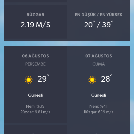
RÜZGAR
EN DÜŞÜK / EN YÜKSEK
°
°
2.19 M/S
20
/ 39
06 AĞUSTOS
07 AĞUSTOS
PERŞEMBE
CUMA
°
°
29
28
Güneşli
Güneşli
Nem: %39
Nem: %41
Rüzgar: 6.81 m/s
Rüzgar: 6.19 m/s