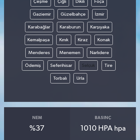
Çeşme
Çiğli
Dikili
Foça
Gaziemir
Güzelbahçe
İzmir
Karabağlar
Karaburun
Karşıyaka
Kemalpaşa
Kınık
Kiraz
Konak
Menderes
Menemen
Narlıdere
Ödemiş
Seferihisar
Selçuk
Tire
Torbalı
Urla
NEM
BASINÇ
%37
1010 HPA
hpa