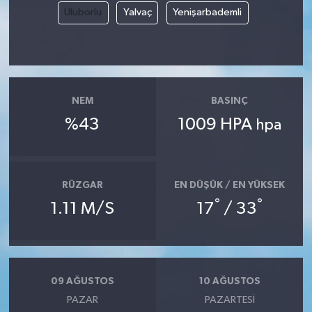
Uluborlu
Yalvaç
Yenişarbademli
NEM
BASINÇ
%43
1009 HPA
hpa
RÜZGAR
EN DÜŞÜK / EN YÜKSEK
°
°
1.11 M/S
17
/ 33
09 AĞUSTOS
10 AĞUSTOS
PAZAR
PAZARTESI