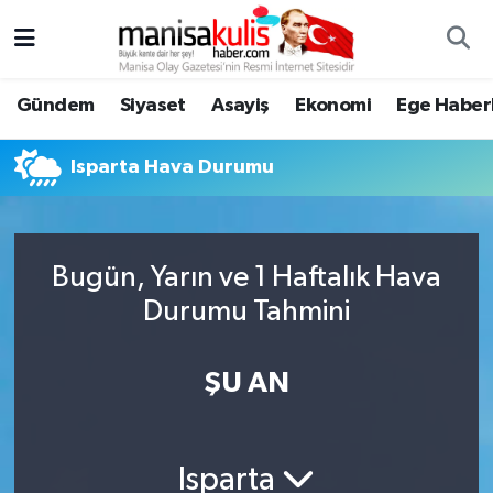
Asayiş
Yunusemre Nöbetçi Eczaneler
Gündem
Siyaset
Asayiş
Ekonomi
Ege Haberl
Ege Haberleri
Yunusemre Hava Durumu
Isparta Hava Durumu
Ekonomi
Yunusemre Trafik Yoğunluk Haritası
Genel
Süper Lig Puan Durumu ve Fikstür
Bugün, Yarın ve 1 Haftalık Hava
Durumu Tahmini
Gündem
Tüm Manşetler
Resmi İlan
Son Dakika Haberleri
ŞU AN
Siyaset
Haber Arşivi
Isparta
Spor