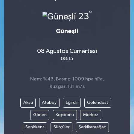
Türkiye
°
23
Yaşam
Güneşli
08 Ağustos Cumartesi
08:15
Nem: %43, Basınç: 1009 hpa hPa,
Rüzgar: 1.11 m/s
Aksu
Atabey
Eğirdir
Gelendost
Gönen
Keçiborlu
Merkez
Senirkent
Sütçüler
Şarkikaraağaç