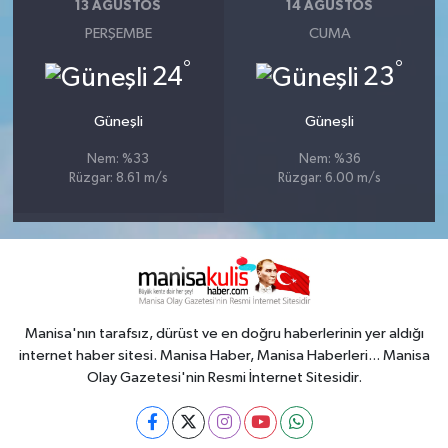
13 AĞUSTOS
14 AĞUSTOS
PERŞEMBE
CUMA
°
°
24
23
Güneşli
Güneşli
Nem: %33
Nem: %36
Rüzgar: 8.61 m/s
Rüzgar: 6.00 m/s
Manisa'nın tarafsız, dürüst ve en doğru haberlerinin yer aldığı
internet haber sitesi. Manisa Haber, Manisa Haberleri... Manisa
Olay Gazetesi'nin Resmi İnternet Sitesidir.