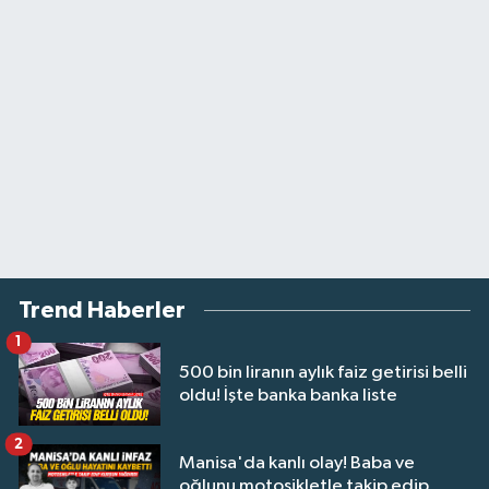
Trend Haberler
1
500 bin liranın aylık faiz getirisi belli
oldu! İşte banka banka liste
2
Manisa'da kanlı olay! Baba ve
oğlunu motosikletle takip edip