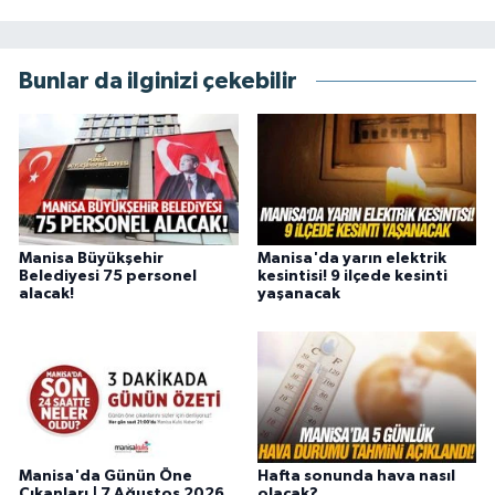
Bunlar da ilginizi çekebilir
Manisa Büyükşehir
Manisa'da yarın elektrik
Belediyesi 75 personel
kesintisi! 9 ilçede kesinti
alacak!
yaşanacak
Manisa'da Günün Öne
Hafta sonunda hava nasıl
Çıkanları | 7 Ağustos 2026
olacak?