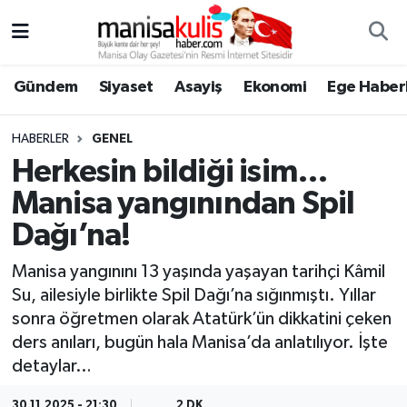
Asayiş
Yunusemre Nöbetçi Eczaneler
Gündem
Siyaset
Asayiş
Ekonomi
Ege Haberl
Ege Haberleri
Yunusemre Hava Durumu
HABERLER
GENEL
Ekonomi
Yunusemre Trafik Yoğunluk Haritası
Herkesin bildiği isim…
Manisa yangınından Spil
Genel
Süper Lig Puan Durumu ve Fikstür
Dağı’na!
Gündem
Tüm Manşetler
Manisa yangınını 13 yaşında yaşayan tarihçi Kâmil
Su, ailesiyle birlikte Spil Dağı’na sığınmıştı. Yıllar
Resmi İlan
Son Dakika Haberleri
sonra öğretmen olarak Atatürk’ün dikkatini çeken
ders anıları, bugün hala Manisa’da anlatılıyor. İşte
Siyaset
Haber Arşivi
detaylar…
Spor
30.11.2025 - 21:30
2 DK