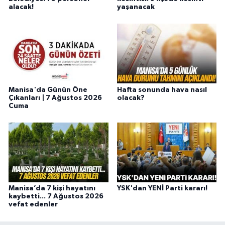
alacak!
yaşanacak
Manisa'da Günün Öne
Hafta sonunda hava nasıl
Çıkanları | 7 Ağustos 2026
olacak?
Cuma
Manisa’da 7 kişi hayatını
YSK'dan YENİ Parti kararı!
kaybetti... 7 Ağustos 2026
vefat edenler