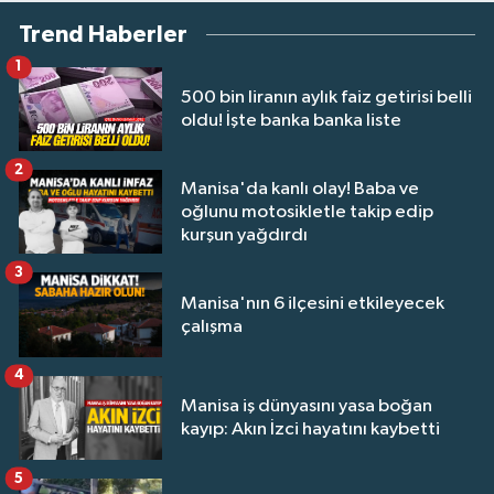
Trend Haberler
1
500 bin liranın aylık faiz getirisi belli
oldu! İşte banka banka liste
2
Manisa'da kanlı olay! Baba ve
oğlunu motosikletle takip edip
kurşun yağdırdı
3
Manisa'nın 6 ilçesini etkileyecek
çalışma
4
Manisa iş dünyasını yasa boğan
kayıp: Akın İzci hayatını kaybetti
5