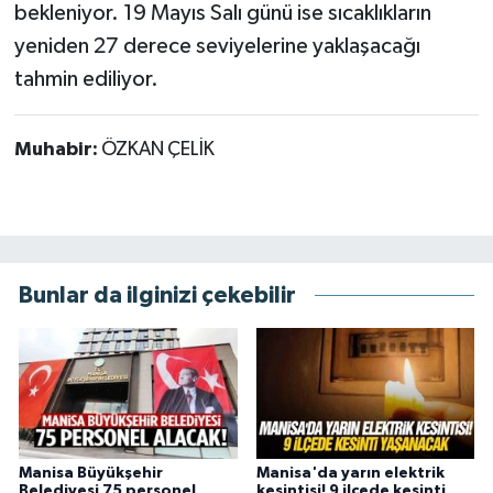
bekleniyor. 19 Mayıs Salı günü ise sıcaklıkların
yeniden 27 derece seviyelerine yaklaşacağı
tahmin ediliyor.
Muhabir:
ÖZKAN ÇELİK
Bunlar da ilginizi çekebilir
Manisa Büyükşehir
Manisa'da yarın elektrik
Belediyesi 75 personel
kesintisi! 9 ilçede kesinti