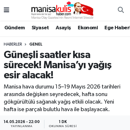
Asayiş
Yunusemre Nöbetçi Eczaneler
Gündem
Siyaset
Asayiş
Ekonomi
Ege Haberl
Ege Haberleri
Yunusemre Hava Durumu
HABERLER
GENEL
Ekonomi
Yunusemre Trafik Yoğunluk Haritası
Güneşli saatler kısa
sürecek! Manisa’yı yağış
Genel
Süper Lig Puan Durumu ve Fikstür
esir alacak!
Gündem
Tüm Manşetler
Manisa hava durumu 15–19 Mayıs 2026 tarihleri
arasında değişken seyredecek, hafta sonu
Resmi İlan
Son Dakika Haberleri
gökgürültülü sağanak yağış etkili olacak. Yeni
hafta ise parçalı bulutlu hava ile başlayacak.
Siyaset
Haber Arşivi
14.05.2026 - 22:00
1 DK
Spor
YAYINLANMA
OKUNMA SÜRESI