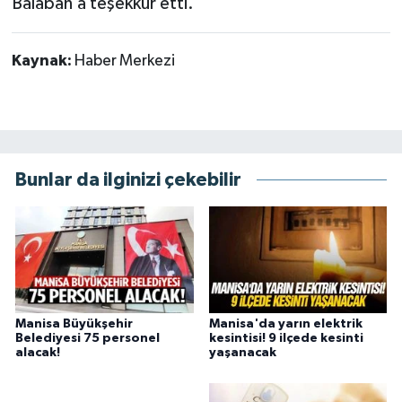
Balaban’a teşekkür etti.
Kaynak:
Haber Merkezi
Bunlar da ilginizi çekebilir
Manisa Büyükşehir
Manisa'da yarın elektrik
Belediyesi 75 personel
kesintisi! 9 ilçede kesinti
alacak!
yaşanacak