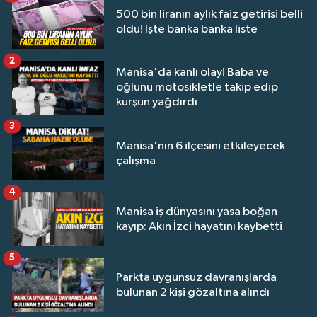
500 bin liranın aylık faiz getirisi belli
oldu! İşte banka banka liste
2
Manisa'da kanlı olay! Baba ve
oğlunu motosikletle takip edip
kurşun yağdırdı
3
Manisa'nın 6 ilçesini etkileyecek
çalışma
4
Manisa iş dünyasını yasa boğan
kayıp: Akın İzci hayatını kaybetti
5
Parkta uygunsuz davranışlarda
bulunan 2 kişi gözaltına alındı