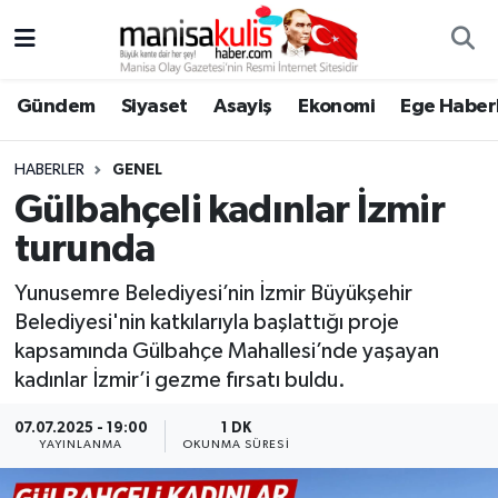
Asayiş
Yunusemre Nöbetçi Eczaneler
Gündem
Siyaset
Asayiş
Ekonomi
Ege Haberl
Ege Haberleri
Yunusemre Hava Durumu
HABERLER
GENEL
Ekonomi
Yunusemre Trafik Yoğunluk Haritası
Gülbahçeli kadınlar İzmir
turunda
Genel
Süper Lig Puan Durumu ve Fikstür
Yunusemre Belediyesi’nin İzmir Büyükşehir
Gündem
Tüm Manşetler
Belediyesi'nin katkılarıyla başlattığı proje
kapsamında Gülbahçe Mahallesi’nde yaşayan
Resmi İlan
Son Dakika Haberleri
kadınlar İzmir’i gezme fırsatı buldu.
Siyaset
Haber Arşivi
07.07.2025 - 19:00
1 DK
YAYINLANMA
OKUNMA SÜRESI
Spor