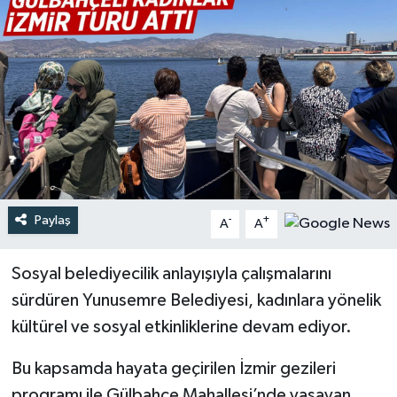
Türkiye
Yaşam
Paylaş
-
+
A
A
Sosyal belediyecilik anlayışıyla çalışmalarını
sürdüren Yunusemre Belediyesi, kadınlara yönelik
kültürel ve sosyal etkinliklerine devam ediyor.
Bu kapsamda hayata geçirilen İzmir gezileri
programı ile Gülbahçe Mahallesi’nde yaşayan