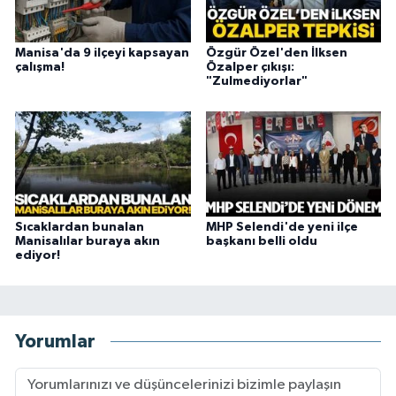
Manisa'da 9 ilçeyi kapsayan
Özgür Özel'den İlksen
çalışma!
Özalper çıkışı:
"Zulmediyorlar"
Sıcaklardan bunalan
MHP Selendi'de yeni ilçe
Manisalılar buraya akın
başkanı belli oldu
ediyor!
Yorumlar