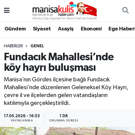
Asayiş
Yunusemre Nöbetçi Eczaneler
Gündem
Siyaset
Asayiş
Ekonomi
Ege Haberl
Ege Haberleri
Yunusemre Hava Durumu
HABERLER
GENEL
Ekonomi
Yunusemre Trafik Yoğunluk Haritası
Fundacık Mahallesi’nde
köy hayrı buluşması
Genel
Süper Lig Puan Durumu ve Fikstür
Manisa’nın Gördes ilçesine bağlı Fundacık
Gündem
Tüm Manşetler
Mahallesi’nde düzenlenen Geleneksel Köy Hayrı,
çevre il ve ilçelerden gelen vatandaşların
Resmi İlan
Son Dakika Haberleri
katılımıyla gerçekleştirildi.
Siyaset
Haber Arşivi
17.05.2026 - 16:53
1 DK
YAYINLANMA
OKUNMA SÜRESI
Spor