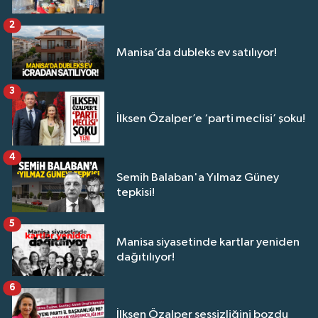
2
Manisa’da dubleks ev satılıyor!
3
İlksen Özalper’e ‘parti meclisi’ şoku!
4
Semih Balaban'a Yılmaz Güney
tepkisi!
5
Manisa siyasetinde kartlar yeniden
dağıtılıyor!
6
İlksen Özalper sessizliğini bozdu