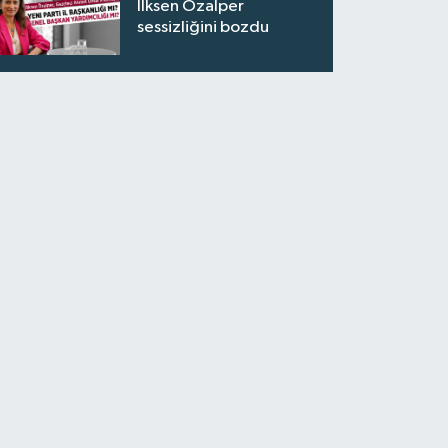
İlksen Özalper
sessizliğini bozdu