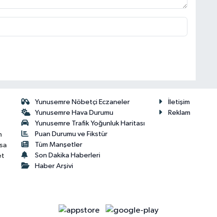
Yunusemre Nöbetçi Eczaneler
İletişim
Yunusemre Hava Durumu
Reklam
Yunusemre Trafik Yoğunluk Haritası
Puan Durumu ve Fikstür
n
Tüm Manşetler
isa
Son Dakika Haberleri
et
Haber Arşivi