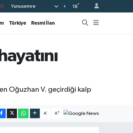
°
Yunusemre
63
18
16
am
Türkiye
Resmi İlan
02
07
45
hayatını
70
n Oğuzhan V. geçirdiği kalp
-
+
A
A