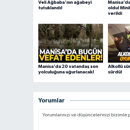
Veli Ağbaba'nın ağabeyi
Manisa’da
tutuklandı!
oldu! Mini
verildi
Manisa’da 20 vatandaş son
Alkollü sü
yolculuğuna uğurlanacak!
sürdü!
Yorumlar