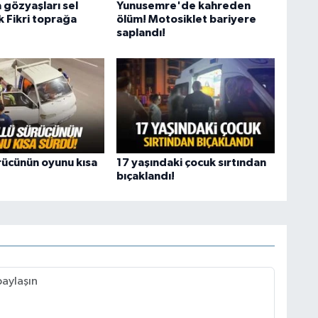
 gözyaşları sel
Yunusemre'de kahreden
k Fikri toprağa
ölüm! Motosiklet bariyere
saplandı!
rücünün oyunu kısa
17 yaşındaki çocuk sırtından
bıçaklandı!