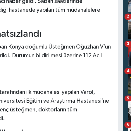
 haber geldi. Sabah saatlerinde
ldığı hastanede yapılan tüm müdahalelere
2
atsızlandı
3
 yapan Konya doğumlu Üsteğmen Oğuzhan V’un
rildi. Durumun bildirilmesi üzerine 112 Acil
4
 tarafından ilk müdahalesi yapılan Varol,
5
niversitesi Eğitim ve Araştırma Hastanesi’ne
n genç üsteğmen, doktorların tüm
i.
6