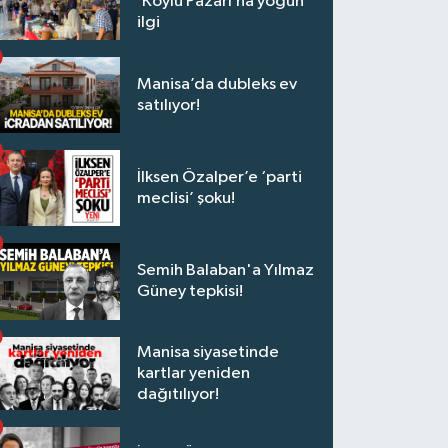
‘Köylü Pazarı’na yoğun
ilgi
Manisa’da dubleks ev
satılıyor!
İlksen Özalper’e ‘parti
meclisi’ şoku!
Semih Balaban'a Yılmaz
Güney tepkisi!
Manisa siyasetinde
kartlar yeniden
dağıtılıyor!