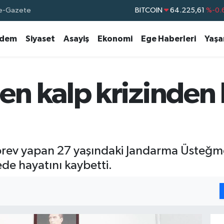
e-Gazete
BITCOIN
64.225,61
%-0.
DOLAR
47,7143
%0.
dem
Siyaset
Asayiş
Ekonomi
Ege Haberleri
Yaş
EURO
55,0317
%-0.
STERLİN
64,2463
%0.
GRAM ALTIN
6510.40
%0.
n kalp krizinden 
BİST100
13.799
%
rev yapan 27 yaşındaki Jandarma Üsteğme
ede hayatını kaybetti.