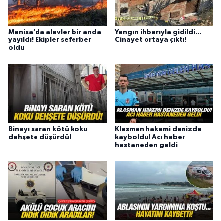
Manisa’da alevler bir anda
Yangın ihbarıyla gidildi...
yayıldı! Ekipler seferber
Cinayet ortaya çıktı!
oldu
Binayı saran kötü koku
Klasman hakemi denizde
dehşete düşürdü!
kayboldu! Acı haber
hastaneden geldi