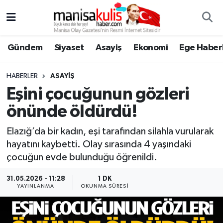
Asayiş
Yunusemre Nöbetçi Eczaneler
Gündem
Siyaset
Asayiş
Ekonomi
Ege Haberl
Ege Haberleri
Yunusemre Hava Durumu
HABERLER
ASAYIŞ
Ekonomi
Yunusemre Trafik Yoğunluk Haritası
Eşini çocuğunun gözleri
önünde öldürdü!
Genel
Süper Lig Puan Durumu ve Fikstür
Elazığ’da bir kadın, eşi tarafından silahla vurularak
Gündem
Tüm Manşetler
hayatını kaybetti. Olay sırasında 4 yaşındaki
çocuğun evde bulunduğu öğrenildi.
Resmi İlan
Son Dakika Haberleri
31.05.2026 - 11:28
1 DK
YAYINLANMA
OKUNMA SÜRESI
Siyaset
Haber Arşivi
Spor