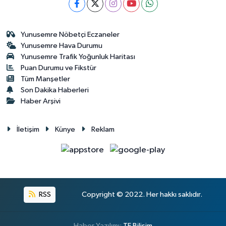
Yunusemre Nöbetçi Eczaneler
Yunusemre Hava Durumu
Yunusemre Trafik Yoğunluk Haritası
Puan Durumu ve Fikstür
Tüm Manşetler
Son Dakika Haberleri
Haber Arşivi
İletişim
Künye
Reklam
RSS
Copyright © 2022. Her hakkı saklıdır.
Haber Yazılımı:
TE Bilişim