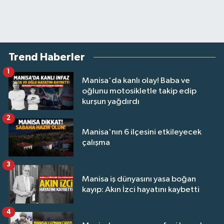
Trend Haberler
1
Manisa'da kanlı olay! Baba ve
oğlunu motosikletle takip edip
kurşun yağdırdı
2
Manisa'nın 6 ilçesini etkileyecek
çalışma
3
Manisa iş dünyasını yasa boğan
kayıp: Akın İzci hayatını kaybetti
4