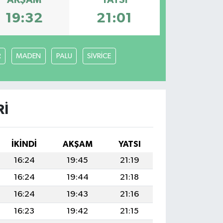
AKŞAM
YATSI
19:32
21:01
R
MADEN
PALU
SİVRİCE
RI
İKINDI
AKŞAM
YATSI
16:24
19:45
21:19
16:24
19:44
21:18
16:24
19:43
21:16
16:23
19:42
21:15