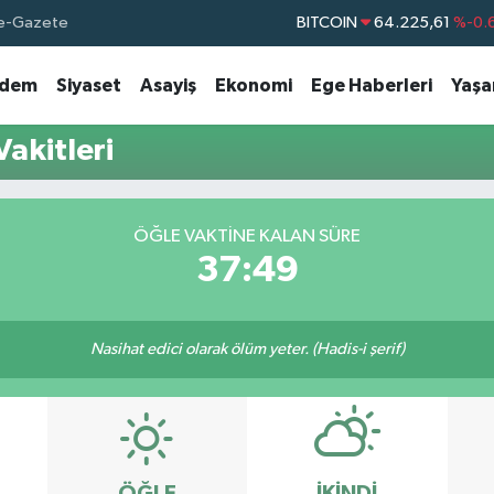
e-Gazete
BITCOIN
64.225,61
%-0.
DOLAR
47,7143
%0.
dem
Siyaset
Asayiş
Ekonomi
Ege Haberleri
Yaş
EURO
55,0317
%-0.
STERLİN
64,2463
%0.
akitleri
GRAM ALTIN
6510.40
%0.
BİST100
13.799
%
ÖĞLE VAKTINE KALAN SÜRE
37:49
Nasihat edici olarak ölüm yeter. (Hadis-i şerif)