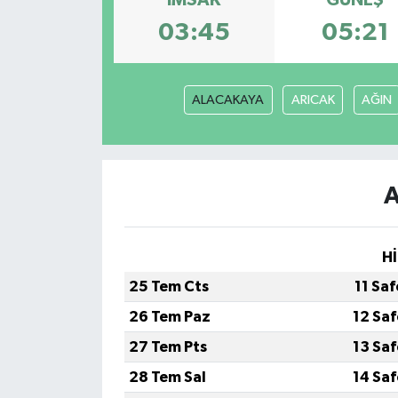
İMSAK
GÜNEŞ
03:45
05:21
Türkiye
Yaşam
ALACAKAYA
ARICAK
AĞIN
A
Hİ
25 Tem Cts
11 Sa
26 Tem Paz
12 Sa
27 Tem Pts
13 Sa
28 Tem Sal
14 Sa