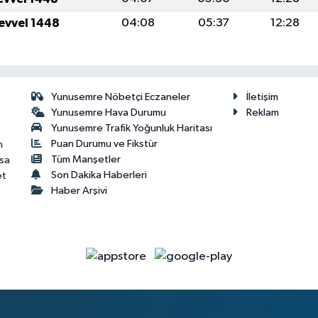
levvel 1448
04:08
05:37
12:28
Yunusemre Nöbetçi Eczaneler
İletişim
Yunusemre Hava Durumu
Reklam
Yunusemre Trafik Yoğunluk Haritası
Puan Durumu ve Fikstür
n
Tüm Manşetler
isa
Son Dakika Haberleri
et
Haber Arşivi