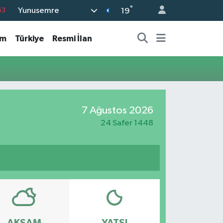
°
Yunusemre
63
19
16
am
Türkiye
Resmi İlan
02
07
45
70
7 Ağustos 2026
24 Safer 1448