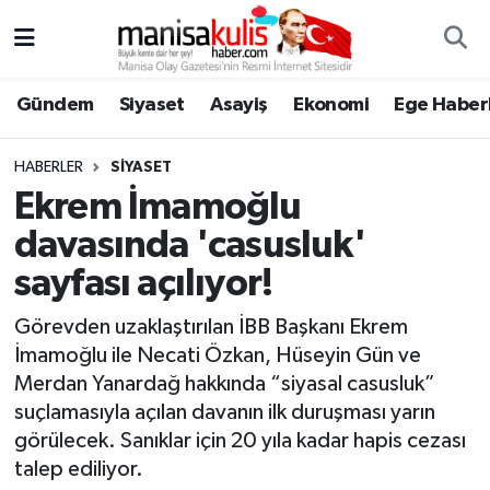
Asayiş
Yunusemre Nöbetçi Eczaneler
Gündem
Siyaset
Asayiş
Ekonomi
Ege Haberl
Ege Haberleri
Yunusemre Hava Durumu
HABERLER
SIYASET
Ekonomi
Yunusemre Trafik Yoğunluk Haritası
Ekrem İmamoğlu
davasında 'casusluk'
Genel
Süper Lig Puan Durumu ve Fikstür
sayfası açılıyor!
Gündem
Tüm Manşetler
Görevden uzaklaştırılan İBB Başkanı Ekrem
İmamoğlu ile Necati Özkan, Hüseyin Gün ve
Resmi İlan
Son Dakika Haberleri
Merdan Yanardağ hakkında “siyasal casusluk”
suçlamasıyla açılan davanın ilk duruşması yarın
Siyaset
Haber Arşivi
görülecek. Sanıklar için 20 yıla kadar hapis cezası
talep ediliyor.
Spor