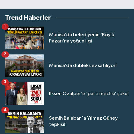
Trend Haberler
1
Manisa’da belediyenin ‘Köylü
Pazarı’na yoğun ilgi
2
Manisa’da dubleks ev satılıyor!
3
İlksen Özalper’e ‘parti meclisi’ şoku!
4
Semih Balaban'a Yılmaz Güney
tepkisi!