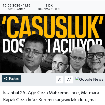
10.05.2026 - 11:16
3 DK
Türkiye
YAYINLANMA
OKUNMA SÜRESI
Yaşam
Paylaş
-
+
A
A
İstanbul 25. Ağır Ceza Mahkemesince, Marmara
Kapalı Ceza İnfaz Kurumu karşısındaki duruşma