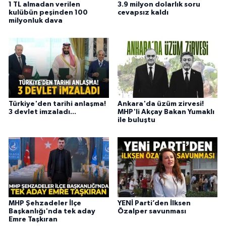
1 TL almadan verilen
3.9 milyon dolarlık soru
kulübün peşinden 100
cevapsız kaldı
milyonluk dava
Türkiye'den tarihi anlaşma!
Ankara'da üzüm zirvesi!
3 devlet imzaladı...
MHP'li Akçay Bakan Yumaklı
ile buluştu
MHP Şehzadeler İlçe
YENİ Parti’den İlksen
Başkanlığı'nda tek aday
Özalper savunması
Emre Taşkıran