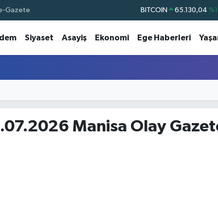
e-Gazete
BITCOIN
65.130,04
%1
DOLAR
47,7106
%0.
dem
Siyaset
Asayiş
Ekonomi
Ege Haberleri
Yaş
EURO
55,1652
%0.
STERLİN
64,4046
%0.
GRAM ALTIN
6648.99
%2.
BİST100
13.773
%-
.07.2026 Manisa Olay Gazet