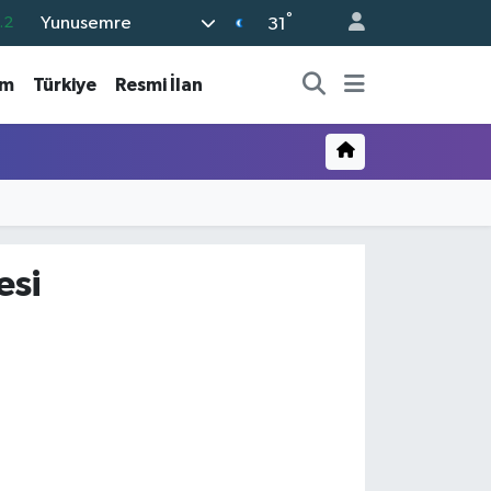
°
Yunusemre
.2
31
17
am
Türkiye
Resmi İlan
27
35
59
19
esi