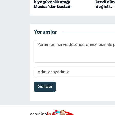
biyogüvenlik atağı
kredi düz
Manisa'dan başladı
değişti…
Yorumlar
Gönder