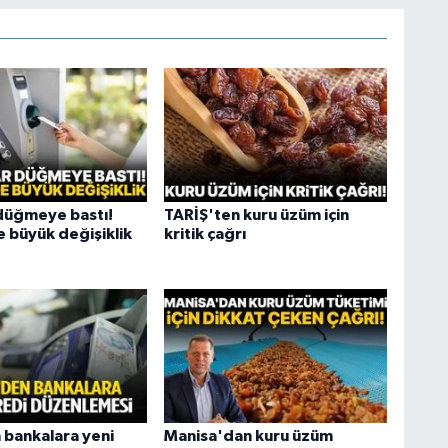
düğmeye bastı!
TARİŞ'ten kuru üzüm için
 büyük değişiklik
kritik çağrı
bankalara yeni
Manisa'dan kuru üzüm