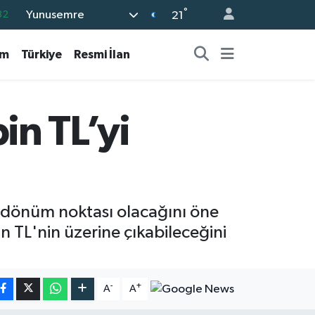
°
Yunusemre
21
05
18
am
Türkiye
Resmi İlan
22
54
bin TL’yi
11
n dönüm noktası olacağını öne
n TL'nin üzerine çıkabileceğini
-
+
A
A