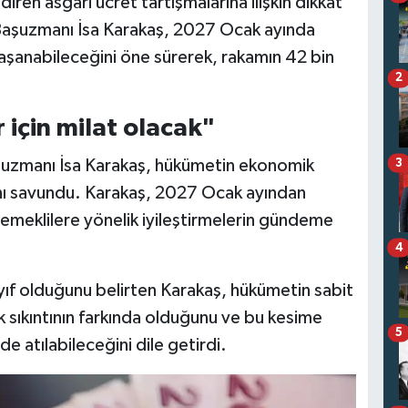
ndiren asgari ücret tartışmalarına ilişkin dikkat
Başuzmanı İsa Karakaş, 2027 Ocak ayında
 yaşanabileceğini öne sürerek, rakamın 42 bin
2
 için milat olacak"
uzmanı İsa Karakaş, hükümetin ekonomik
3
ını savundu. Karakaş, 2027 Ocak ayından
e emeklilere yönelik iyileştirmelerin gündeme
4
ıf olduğunu belirten Karakaş, hükümetin sabit
k sıkıntının farkında olduğunu ve bu kesime
5
 atılabileceğini dile getirdi.