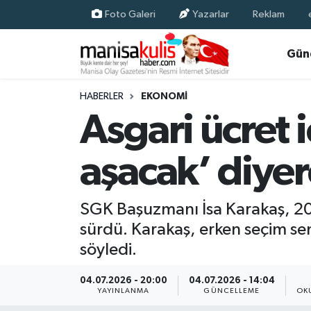
Foto Galeri
Yazarlar
Reklam
Asayiş
Yunusemre Nöbetçi Eczaneler
Gün
Ege Haberleri
Yunusemre Hava Durumu
HABERLER
EKONOMI
Asgari ücret i
Ekonomi
Yunusemre Trafik Yoğunluk Haritası
aşacak’ diyere
Genel
Süper Lig Puan Durumu ve Fikstür
Gündem
Tüm Manşetler
SGK Başuzmanı İsa Karakaş, 202
sürdü. Karakaş, erken seçim sen
Resmi İlan
Son Dakika Haberleri
söyledi.
Siyaset
Haber Arşivi
04.07.2026 - 20:00
04.07.2026 - 14:04
YAYINLANMA
GÜNCELLEME
OK
Spor