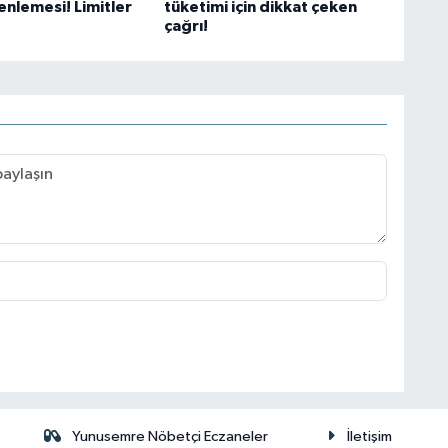
enlemesi! Limitler
tüketimi için dikkat çeken
çağrı!
Yunusemre Nöbetçi Eczaneler
İletişim