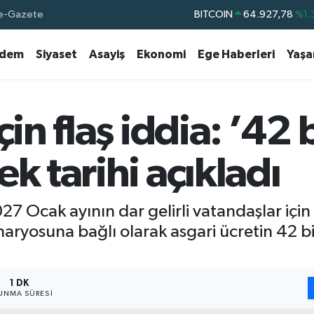
e-Gazete
DOLAR
47,5971
%0.
EURO
55,1336
%0.
dem
Siyaset
Asayiş
Ekonomi
Ege Haberleri
Yaş
STERLİN
64,2534
%0.
GRAM ALTIN
6527.85
%0.
çin flaş iddia: ’42 
BİST100
13.703
%
k tarihi açıkladı
7 Ocak ayının dar gelirli vatandaşlar içi
aryosuna bağlı olarak asgari ücretin 42 bi
1 DK
UNMA SÜRESI