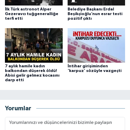
İlk Türk astronot Alper
Belediye Başkanı Erdal
Gezeravcı tuğgeneralliğe
Beşikçioğlu’nun esrar testi
terfi etti
pozitif çıktı
7 aylık hamile kadın
İntihar girişiminden
balkondan düşerek öldü!
‘karpuz’ sözüyle vazgeçti
Abisi gelir gelmez kocasını
darp etti
Yorumlar