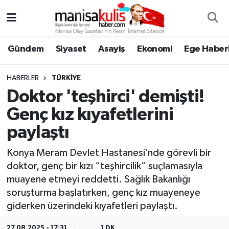
Asayiş
Yunusemre Nöbetçi Eczaneler
Gündem
Siyaset
Asayiş
Ekonomi
Ege Haberl
Ege Haberleri
Yunusemre Hava Durumu
HABERLER
TÜRKIYE
Ekonomi
Yunusemre Trafik Yoğunluk Haritası
Doktor 'teşhirci' demişti!
Genç kız kıyafetlerini
Genel
Süper Lig Puan Durumu ve Fikstür
paylaştı
Gündem
Tüm Manşetler
Konya Meram Devlet Hastanesi’nde görevli bir
doktor, genç bir kızı “teşhircilik” suçlamasıyla
Resmi İlan
Son Dakika Haberleri
muayene etmeyi reddetti. Sağlık Bakanlığı
soruşturma başlatırken, genç kız muayeneye
Siyaset
Haber Arşivi
giderken üzerindeki kıyafetleri paylaştı.
Spor
27.08.2025 - 17:31
1 DK