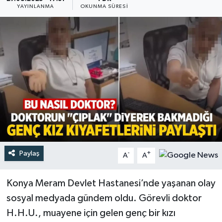
YAYINLANMA
OKUNMA SÜRESI
Türkiye
Yaşam
Paylaş
-
+
A
A
Konya Meram Devlet Hastanesi’nde yaşanan olay
sosyal medyada gündem oldu. Görevli doktor
H.H.U., muayene için gelen genç bir kızı