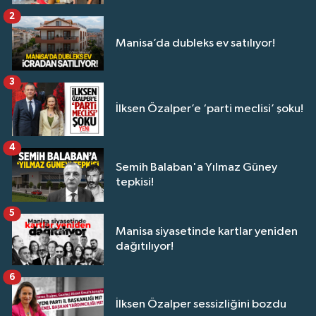
2
Manisa’da dubleks ev satılıyor!
3
İlksen Özalper’e ‘parti meclisi’ şoku!
4
Semih Balaban'a Yılmaz Güney
tepkisi!
5
Manisa siyasetinde kartlar yeniden
dağıtılıyor!
6
İlksen Özalper sessizliğini bozdu