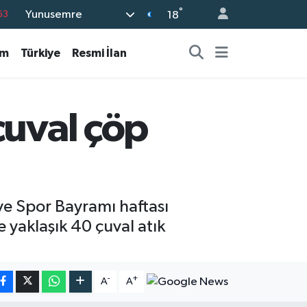
°
Yunusemre
16
18
02
am
Türkiye
Resmi İlan
07
45
70
çuval çöp
63
ve Spor Bayramı haftası
 yaklaşık 40 çuval atık
-
+
A
A