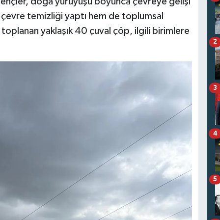
 gençler, doğa yürüyüşü boyunca çevreye gelişi
m çevre temizliği yaptı hem de toplumsal
 toplanan yaklaşık 40 çuval çöp, ilgili birimlere
2
3
4
5