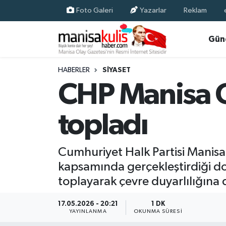
Foto Galeri
Yazarlar
Reklam
Asayiş
Yunusemre Nöbetçi Eczaneler
Gün
Ege Haberleri
Yunusemre Hava Durumu
HABERLER
SIYASET
CHP Manisa Ge
Ekonomi
Yunusemre Trafik Yoğunluk Haritası
topladı
Genel
Süper Lig Puan Durumu ve Fikstür
Gündem
Tüm Manşetler
Cumhuriyet Halk Partisi Manisa
kapsamında gerçekleştirdiği doğ
Resmi İlan
Son Dakika Haberleri
toplayarak çevre duyarlılığına d
Siyaset
Haber Arşivi
17.05.2026 - 20:21
1 DK
YAYINLANMA
OKUNMA SÜRESI
Spor