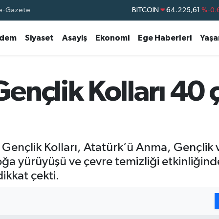
e-Gazete
DOLAR
47,7143
%0.
EURO
55,0317
%-0.
dem
Siyaset
Asayiş
Ekonomi
Ege Haberleri
Yaş
STERLİN
64,2463
%0.
GRAM ALTIN
6510.40
%0.
BİST100
13.799
%
nçlik Kolları 40 
BITCOIN
64.225,61
%-0.
 Gençlik Kolları, Atatürk’ü Anma, Gençlik 
a yürüyüşü ve çevre temizliği etkinliğinde
ikkat çekti.