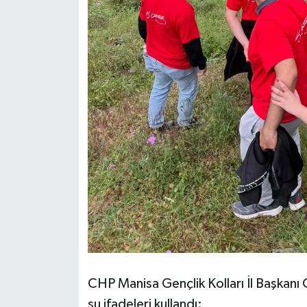
CHP Manisa Gençlik Kolları İl Başkanı 
şu ifadeleri kullandı: