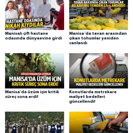
Manisalı çift hastane
Manisa'da tavan arasından
odasında dünyaevine girdi
çıkan tohumlar yeniden
canlandı
Manisa’da üzüm için kritik
Konutlarda metrekare
süreç sona erdi!
maliyet bedelleri
güncellendi!