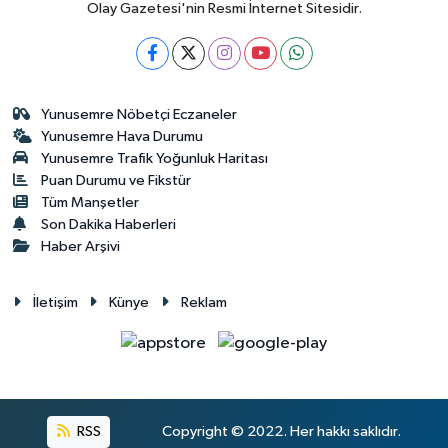
Olay Gazetesi'nin Resmi İnternet Sitesidir.
Yunusemre Nöbetçi Eczaneler
Yunusemre Hava Durumu
Yunusemre Trafik Yoğunluk Haritası
Puan Durumu ve Fikstür
Tüm Manşetler
Son Dakika Haberleri
Haber Arşivi
İletişim
Künye
Reklam
RSS
Copyright © 2022. Her hakkı saklıdır.