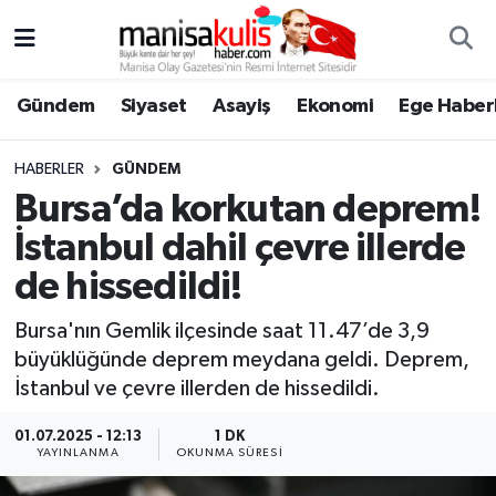
Asayiş
Yunusemre Nöbetçi Eczaneler
Gündem
Siyaset
Asayiş
Ekonomi
Ege Haberl
Ege Haberleri
Yunusemre Hava Durumu
HABERLER
GÜNDEM
Ekonomi
Yunusemre Trafik Yoğunluk Haritası
Bursa’da korkutan deprem!
İstanbul dahil çevre illerde
Genel
Süper Lig Puan Durumu ve Fikstür
de hissedildi!
Gündem
Tüm Manşetler
Bursa'nın Gemlik ilçesinde saat 11.47’de 3,9
büyüklüğünde deprem meydana geldi. Deprem,
Resmi İlan
Son Dakika Haberleri
İstanbul ve çevre illerden de hissedildi.
Siyaset
Haber Arşivi
01.07.2025 - 12:13
1 DK
YAYINLANMA
OKUNMA SÜRESI
Spor