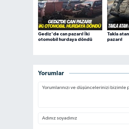
Gediz'de can pazarı! İki
Takla ata
otomobil hurdaya döndü
pazarı!
Yorumlar