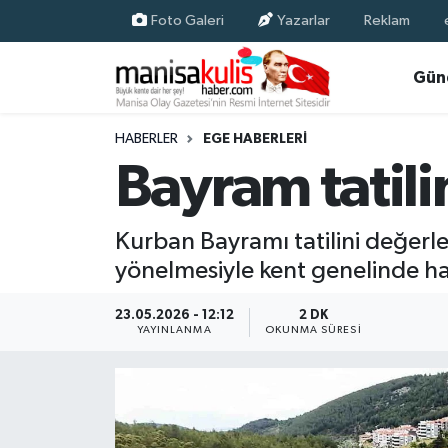
Foto Galeri
Yazarlar
Reklam
Asayiş
Yunusemre Nöbetçi Eczaneler
Gün
Ege Haberleri
Yunusemre Hava Durumu
HABERLER
EGE HABERLERI
Bayram tatilin
Ekonomi
Yunusemre Trafik Yoğunluk Haritası
Genel
Süper Lig Puan Durumu ve Fikstür
Kurban Bayramı tatilini değerle
yönelmesiyle kent genelinde hare
Gündem
Tüm Manşetler
23.05.2026 - 12:12
2 DK
Resmi İlan
Son Dakika Haberleri
YAYINLANMA
OKUNMA SÜRESI
Siyaset
Haber Arşivi
Spor