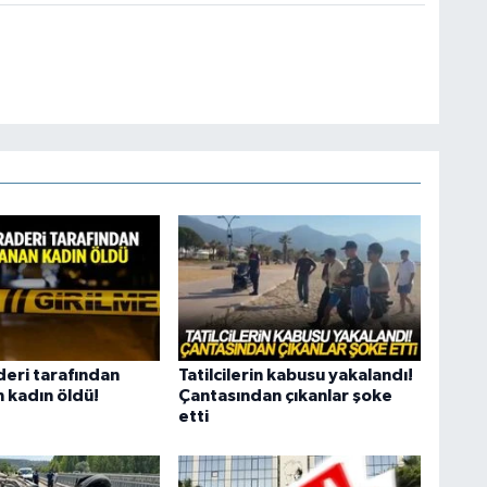
deri tarafından
Tatilcilerin kabusu yakalandı!
 kadın öldü!
Çantasından çıkanlar şoke
etti