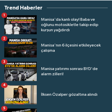
Trend Haberler
1
Manisa'da kanlı olay! Baba ve
oğlunu motosikletle takip edip
kurşun yağdırdı
2
Manisa'nın 6 ilçesini etkileyecek
çalışma
3
Manisa yatırımı sonrası BYD'de
alarm zilleri!
4
İlksen Özalper gözaltına alındı
5