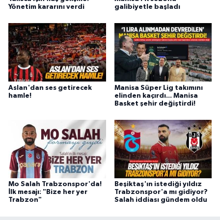
Yönetim kararını verdi
galibiyetle başladı
Aslan'dan ses getirecek
Manisa Süper Lig takımını
hamle!
elinden kaçırdı... Manisa
Basket şehir değiştirdi!
Mo Salah Trabzonspor'da!
Beşiktaş'ın istediği yıldız
İlk mesajı: "Bize her yer
Trabzonspor'a mı gidiyor?
Trabzon"
Salah iddiası gündem oldu