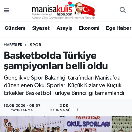
Asayiş
Yunusemre Nöbetçi Eczaneler
Gündem
Siyaset
Asayiş
Ekonomi
Ege Haberl
Ege Haberleri
Yunusemre Hava Durumu
HABERLER
SPOR
Ekonomi
Yunusemre Trafik Yoğunluk Haritası
Basketbolda Türkiye
şampiyonları belli oldu
Genel
Süper Lig Puan Durumu ve Fikstür
Gençlik ve Spor Bakanlığı tarafından Manisa’da
Gündem
Tüm Manşetler
düzenlenen Okul Sporları Küçük Kızlar ve Küçük
Erkekler Basketbol Türkiye Birinciliği tamamlandı
Resmi İlan
Son Dakika Haberleri
13.06.2026 - 09:57
2 DK
YAYINLANMA
OKUNMA SÜRESI
Siyaset
Haber Arşivi
Spor