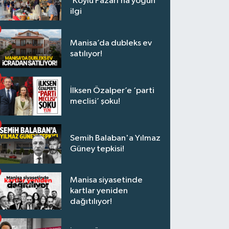
‘Köylü Pazarı’na yoğun
ilgi
Manisa’da dubleks ev
satılıyor!
İlksen Özalper’e ‘parti
meclisi’ şoku!
Semih Balaban'a Yılmaz
Güney tepkisi!
Manisa siyasetinde
kartlar yeniden
dağıtılıyor!