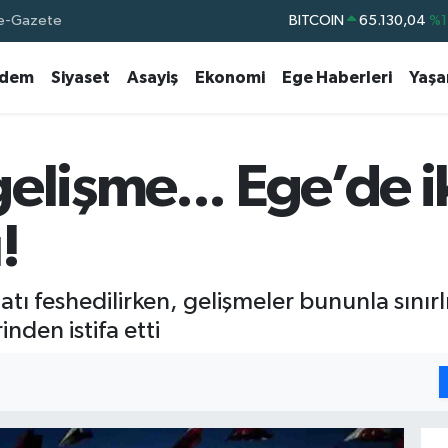
e-Gazete
DOLAR
47,7106
%0.
EURO
55,1652
%0.
dem
Siyaset
Asayiş
Ekonomi
Ege Haberleri
Yaş
STERLİN
64,4046
%0.
GRAM ALTIN
6648.99
%2.
BİST100
13.773
%-
elişme... Ege’de ik
BITCOIN
65.130,04
%1
!
atı feshedilirken, gelişmeler bununla sınırl
inden istifa etti