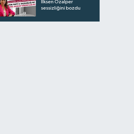
İlksen Özalper
sessizliğini bozdu