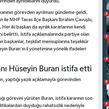
rinden ayrıldıklarını duyurdu.
aşkanının görevden ayrılması gündeme geldi.
2
 ile MHP Tavas İlçe Başkanı İbrahim Çavuşlu,
. Her iki başkan da ayrılık kararlarının kendi
 belirtti. İstifa açıklamalarında partiye olan
3
yan başkanlar, teşkilat mensuplarına teşekkür
yin Buran’ın il yönetimine yönelik ifadeleri
4
 Hüseyin Buran istifa etti
, yaptığı yazılı açıklamayla görevinden
5
 görevini yürüten Buran, istifa kararının son
6
itikalardan duyduğu rahatsızlık nedeniyle