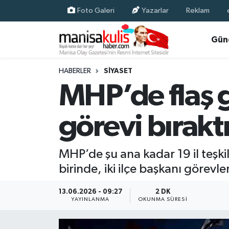
Foto Galeri
Yazarlar
Reklam
Asayiş
Yunusemre Nöbetçi Eczaneler
Gün
Ege Haberleri
Yunusemre Hava Durumu
HABERLER
SIYASET
MHP’de flaş g
Ekonomi
Yunusemre Trafik Yoğunluk Haritası
görevi bıraktı
Genel
Süper Lig Puan Durumu ve Fikstür
Gündem
Tüm Manşetler
MHP’de şu ana kadar 19 il teşkil
birinde, iki ilçe başkanı görevler
Resmi İlan
Son Dakika Haberleri
13.06.2026 - 09:27
2 DK
Siyaset
Haber Arşivi
YAYINLANMA
OKUNMA SÜRESI
Spor