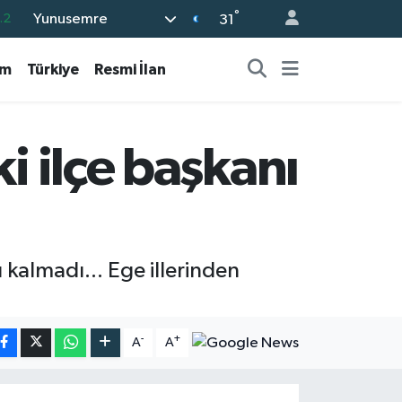
°
Yunusemre
17
31
27
am
Türkiye
Resmi İlan
35
59
19
i ilçe başkanı
.2
ı kalmadı... Ege illerinden
-
+
A
A