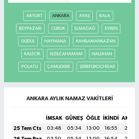
AKYURT
ANKARA
AYAŞ
BALA
BEYPAZARI
CUBUK
ELMADAĞ
EVREN
GÜDÜL
HAYMANA
KAHRAMANKAZAN
KALECİK
KIZILCAHAMAM
NALLIHAN
POLATLI
ÇAMLIDERE
ŞEREFLİKOÇHİSAR
ANKARA AYLIK NAMAZ VAKITLERI
İMSAK
GÜNEŞ
ÖĞLE
İKINDI
AKŞA
25 Tem Cts
03:48
05:34
13:00
16:55
20:17
26 Tem Paz
03:50
05:34
13:00
16:54
20:16