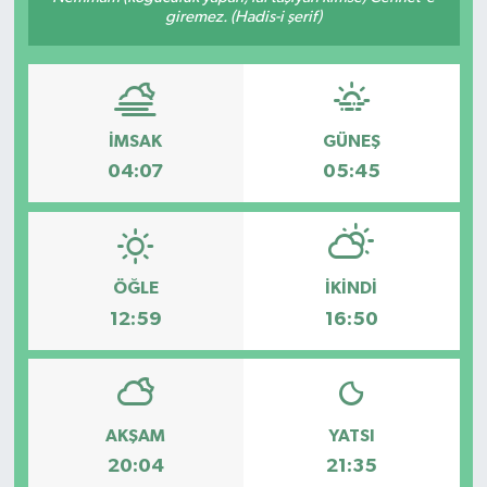
giremez. (Hadis-i şerif)
Türkiye
Yaşam
İMSAK
GÜNEŞ
04:07
05:45
ÖĞLE
İKINDI
12:59
16:50
AKŞAM
YATSI
20:04
21:35