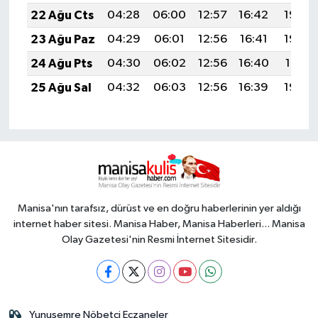
22 Ağu Cts
04:28
06:00
12:57
16:42
19:44
23 Ağu Paz
04:29
06:01
12:56
16:41
19:42
24 Ağu Pts
04:30
06:02
12:56
16:40
19:41
25 Ağu Sal
04:32
06:03
12:56
16:39
19:39
Manisa'nın tarafsız, dürüst ve en doğru haberlerinin yer aldığı
internet haber sitesi. Manisa Haber, Manisa Haberleri... Manisa
Olay Gazetesi'nin Resmi İnternet Sitesidir.
Yunusemre Nöbetçi Eczaneler