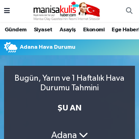
Asayiş
Yunusemre Nöbetçi Eczaneler
Gündem
Siyaset
Asayiş
Ekonomi
Ege Haberl
Ege Haberleri
Yunusemre Hava Durumu
Adana Hava Durumu
Ekonomi
Yunusemre Trafik Yoğunluk Haritası
Genel
Süper Lig Puan Durumu ve Fikstür
Bugün, Yarın ve 1 Haftalık Hava
Durumu Tahmini
Gündem
Tüm Manşetler
Resmi İlan
Son Dakika Haberleri
ŞU AN
Siyaset
Haber Arşivi
Adana
Spor