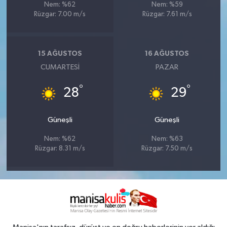
Nem: %62
Nem: %59
Rüzgar: 7.00 m/s
Rüzgar: 7.61 m/s
15 AĞUSTOS
16 AĞUSTOS
CUMARTESI
PAZAR
°
°
28
29
Güneşli
Güneşli
Nem: %62
Nem: %63
Rüzgar: 8.31 m/s
Rüzgar: 7.50 m/s