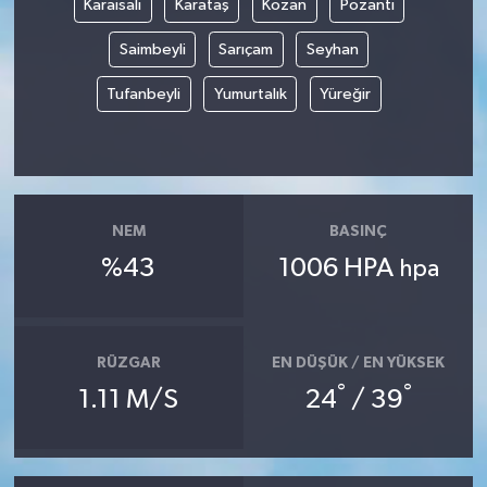
Karaisalı
Karataş
Kozan
Pozantı
Saimbeyli
Sarıçam
Seyhan
Tufanbeyli
Yumurtalık
Yüreğir
NEM
BASINÇ
%43
1006 HPA
hpa
RÜZGAR
EN DÜŞÜK / EN YÜKSEK
°
°
1.11 M/S
24
/ 39