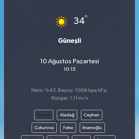
Türkiye
°
34
Yaşam
Güneşli
10 Ağustos Pazartesi
10:15
Nem: %43, Basınç: 1006 hpa hPa,
Rüzgar: 1.11 m/s
Adana
Aladağ
Ceyhan
Çukurova
Feke
İmamoğlu