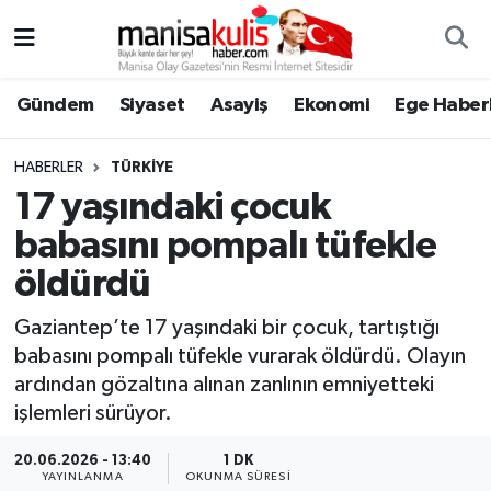
Asayiş
Yunusemre Nöbetçi Eczaneler
Gündem
Siyaset
Asayiş
Ekonomi
Ege Haberl
Ege Haberleri
Yunusemre Hava Durumu
HABERLER
TÜRKIYE
Ekonomi
Yunusemre Trafik Yoğunluk Haritası
17 yaşındaki çocuk
babasını pompalı tüfekle
Genel
Süper Lig Puan Durumu ve Fikstür
öldürdü
Gündem
Tüm Manşetler
Gaziantep’te 17 yaşındaki bir çocuk, tartıştığı
babasını pompalı tüfekle vurarak öldürdü. Olayın
Resmi İlan
Son Dakika Haberleri
ardından gözaltına alınan zanlının emniyetteki
işlemleri sürüyor.
Siyaset
Haber Arşivi
20.06.2026 - 13:40
1 DK
Spor
YAYINLANMA
OKUNMA SÜRESI