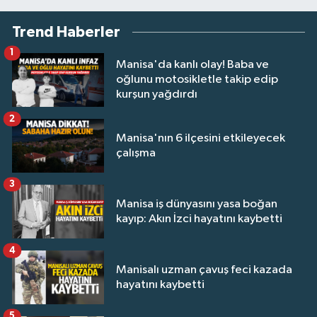
Trend Haberler
1
Manisa'da kanlı olay! Baba ve
oğlunu motosikletle takip edip
kurşun yağdırdı
2
Manisa'nın 6 ilçesini etkileyecek
çalışma
3
Manisa iş dünyasını yasa boğan
kayıp: Akın İzci hayatını kaybetti
4
Manisalı uzman çavuş feci kazada
hayatını kaybetti
5