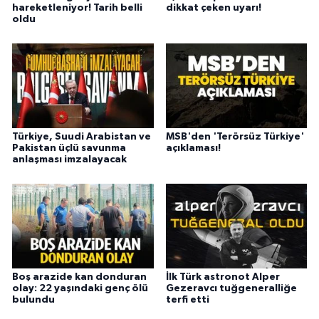
hareketleniyor! Tarih belli
dikkat çeken uyarı!
oldu
Türkiye, Suudi Arabistan ve
MSB'den 'Terörsüz Türkiye'
Pakistan üçlü savunma
açıklaması!
anlaşması imzalayacak
Boş arazide kan donduran
İlk Türk astronot Alper
olay: 22 yaşındaki genç ölü
Gezeravcı tuğgeneralliğe
bulundu
terfi etti