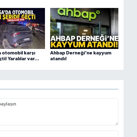
 otomobil karşı
Ahbap Derneği’ne kayyum
i! Yaralılar var...
atandı!