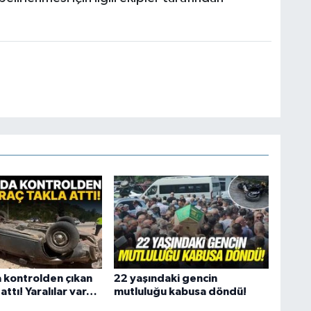
 kontrolden çıkan
22 yaşındaki gencin
 attı! Yaralılar var…
mutluluğu kabusa döndü!