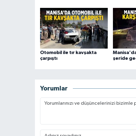
Otomobil ile tır kavşakta
Manisa'da
çarpıştı
şeride geçt
Yorumlar