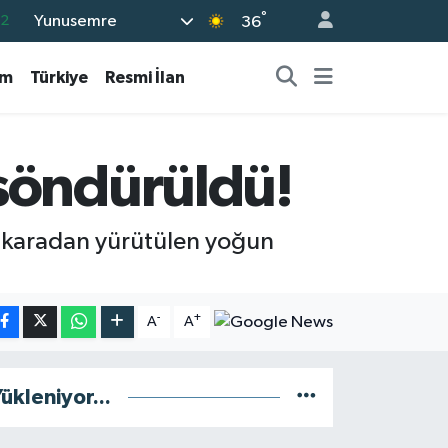
°
Yunusemre
36
17
27
am
Türkiye
Resmi İlan
35
12
söndürüldü!
19
e karadan yürütülen yoğun
-
+
A
A
ükleniyor...