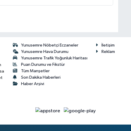
Yunusemre Nöbetçi Eczaneler
İletişim
Yunusemre Hava Durumu
Reklam
Yunusemre Trafik Yoğunluk Haritası
Puan Durumu ve Fikstür
n
Tüm Manşetler
isa
Son Dakika Haberleri
et
Haber Arşivi