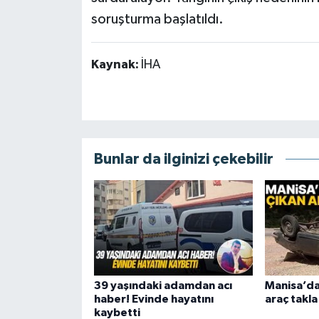
soruşturma başlatıldı.
Kaynak:
İHA
Bunlar da ilginizi çekebilir
39 yaşındaki adamdan acı
Manisa’da
haber! Evinde hayatını
araç takla
kaybetti