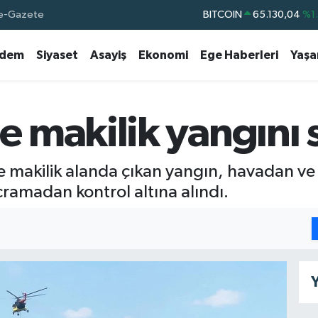
e-Gazete
DOLAR
47,7106
%0.
EURO
55,1652
%0.
dem
Siyaset
Asayiş
Ekonomi
Ege Haberleri
Yaş
STERLİN
64,4046
%0.
GRAM ALTIN
6618.49
%2.
 makilik yangını 
BİST100
13.773
%-
e makilik alanda çıkan yangın, havadan v
ramadan kontrol altına alındı.
Y