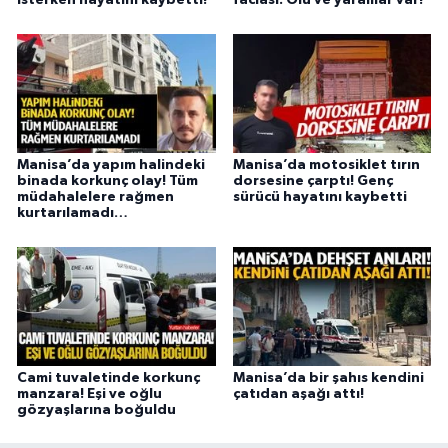
isterken hayatını kaybetti!
faciası: Ölü ve yaralılar var!
Manisa’da yapım halindeki
Manisa’da motosiklet tırın
binada korkunç olay! Tüm
dorsesine çarptı! Genç
müdahalelere rağmen
sürücü hayatını kaybetti
kurtarılamadı…
Cami tuvaletinde korkunç
Manisa’da bir şahıs kendini
manzara! Eşi ve oğlu
çatıdan aşağı attı!
gözyaşlarına boğuldu