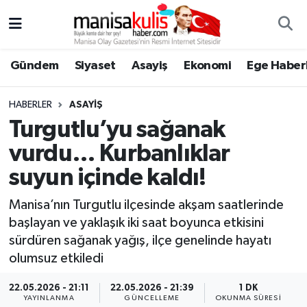
Asayiş
Yunusemre Nöbetçi Eczaneler
Gündem
Siyaset
Asayiş
Ekonomi
Ege Haberl
Ege Haberleri
Yunusemre Hava Durumu
HABERLER
ASAYIŞ
Ekonomi
Yunusemre Trafik Yoğunluk Haritası
Turgutlu’yu sağanak
vurdu… Kurbanlıklar
Genel
Süper Lig Puan Durumu ve Fikstür
suyun içinde kaldı!
Gündem
Tüm Manşetler
Manisa’nın Turgutlu ilçesinde akşam saatlerinde
başlayan ve yaklaşık iki saat boyunca etkisini
Resmi İlan
Son Dakika Haberleri
sürdüren sağanak yağış, ilçe genelinde hayatı
olumsuz etkiledi
Siyaset
Haber Arşivi
22.05.2026 - 21:11
22.05.2026 - 21:39
1 DK
Spor
YAYINLANMA
GÜNCELLEME
OKUNMA SÜRESI