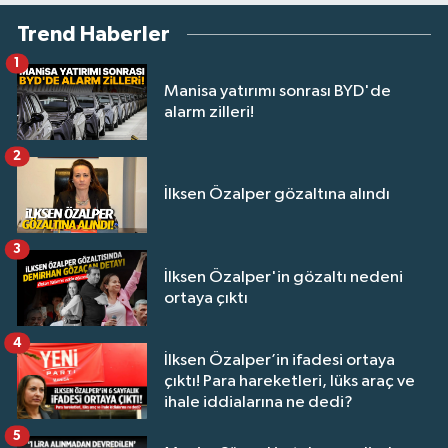
Trend Haberler
1
Manisa yatırımı sonrası BYD'de
alarm zilleri!
2
İlksen Özalper gözaltına alındı
3
İlksen Özalper'in gözaltı nedeni
ortaya çıktı
4
İlksen Özalper’in ifadesi ortaya
çıktı! Para hareketleri, lüks araç ve
ihale iddialarına ne dedi?
5