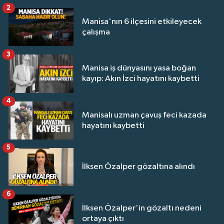
2
Manisa'nın 6 ilçesini etkileyecek
çalışma
3
Manisa iş dünyasını yasa boğan
kayıp: Akın İzci hayatını kaybetti
4
Manisalı uzman çavuş feci kazada
hayatını kaybetti
5
İlksen Özalper gözaltına alındı
6
İlksen Özalper'in gözaltı nedeni
ortaya çıktı