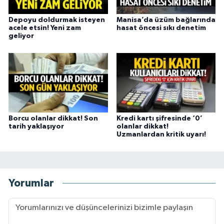
Depoyu doldurmak isteyen
Manisa’da üzüm bağlarında
acele etsin! Yeni zam
hasat öncesi sıkı denetim
geliyor
Borcu olanlar dikkat! Son
Kredi kartı şifresinde ‘0’
tarih yaklaşıyor
olanlar dikkat!
Uzmanlardan kritik uyarı!
Yorumlar