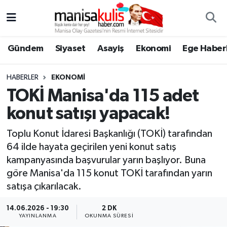
Asayiş
Yunusemre Nöbetçi Eczaneler
Gündem
Siyaset
Asayiş
Ekonomi
Ege Haberl
Ege Haberleri
Yunusemre Hava Durumu
HABERLER
EKONOMI
Ekonomi
Yunusemre Trafik Yoğunluk Haritası
TOKİ Manisa'da 115 adet
konut satışı yapacak!
Genel
Süper Lig Puan Durumu ve Fikstür
Toplu Konut İdaresi Başkanlığı (TOKİ) tarafından
Gündem
Tüm Manşetler
64 ilde hayata geçirilen yeni konut satış
kampanyasında başvurular yarın başlıyor. Buna
Resmi İlan
Son Dakika Haberleri
göre Manisa'da 115 konut TOKİ tarafından yarın
satışa çıkarılacak.
Siyaset
Haber Arşivi
14.06.2026 - 19:30
2 DK
YAYINLANMA
OKUNMA SÜRESI
Spor