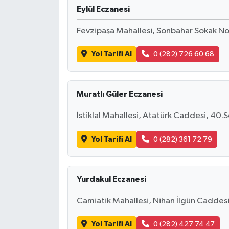
Eylül Eczanesi
Fevzipaşa Mahallesi, Sonbahar Sokak N
Yol Tarifi Al
0 (282) 726 60 68
Muratlı Güler Eczanesi
İstiklal Mahallesi, Atatürk Caddesi, 40
Yol Tarifi Al
0 (282) 361 72 79
Yurdakul Eczanesi
Camiatik Mahallesi, Nihan İlgün Caddes
Yol Tarifi Al
0 (282) 427 74 47