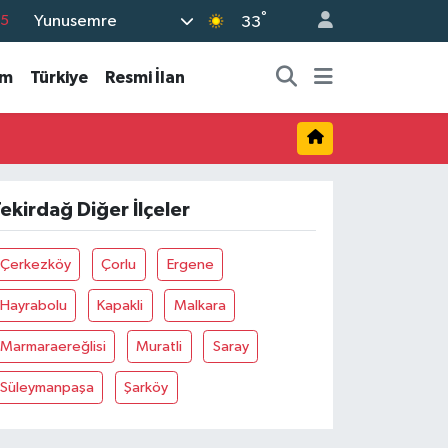
°
Yunusemre
33
18
32
am
Türkiye
Resmi İlan
38
0
14
ekirdağ Diğer İlçeler
Çerkezköy
Çorlu
Ergene
Hayrabolu
Kapakli
Malkara
Marmaraereğlisi
Muratli
Saray
Süleymanpaşa
Şarköy