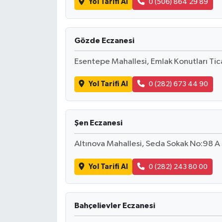
Yol Tarifi Al
0 (506) 864 29 89
Gözde Eczanesi
Esentepe Mahallesi, Emlak Konutları Ti
Yol Tarifi Al
0 (282) 673 44 90
Şen Eczanesi
Altınova Mahallesi, Seda Sokak No:98 
Yol Tarifi Al
0 (282) 243 80 00
Bahçelievler Eczanesi