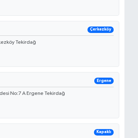
Çerkezköy
rkezköy Tekirdağ
Ergene
ddesi No:7 A Ergene Tekirdağ
Kapaklı