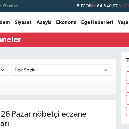
e-Gazete
DOLAR
47,7436
%0.
EURO
55,2510
%0.
dem
Siyaset
Asayiş
Ekonomi
Ege Haberleri
Yaş
STERLİN
64,4811
%0.
aneler
GRAM ALTIN
6660.55
%
BİST100
13.779
%-
T
26 Pazar nöbetçi eczane
arı