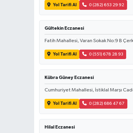
Yol Tarifi Al
0 (282) 653 29 92
Gültekin Eczanesi
Fatih Mahallesi, Varan Sokak No:9 B Çe
Yol Tarifi Al
0 (551) 678 28 93
Kübra Güney Eczanesi
Cumhuriyet Mahallesi, İstiklal Marşı Ca
Yol Tarifi Al
0 (282) 686 47 67
Hilal Eczanesi