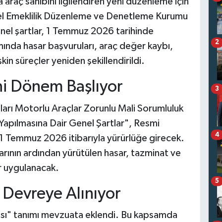
 araç sahibini ilgilendiren yeni düzenleme için
Özel Emeklilik Düzenleme ve Denetleme Kurumu
nel şartlar, 1 Temmuz 2026 tarihinde
2
nda hasar başvuruları, araç değer kaybı,
şkin süreçler yeniden şekillendirildi.
ni Dönem Başlıyor
3
arı Motorlu Araçlar Zorunlu Mali Sorumluluk
 Yapılmasına Dair Genel Şartlar", Resmi
4
 Temmuz 2026 itibarıyla yürürlüğe girecek.
larının ardından yürütülen hasar, tazminat ve
er uygulanacak.
5
i Devreye Alınıyor
ıcısı" tanımı mevzuata eklendi. Bu kapsamda