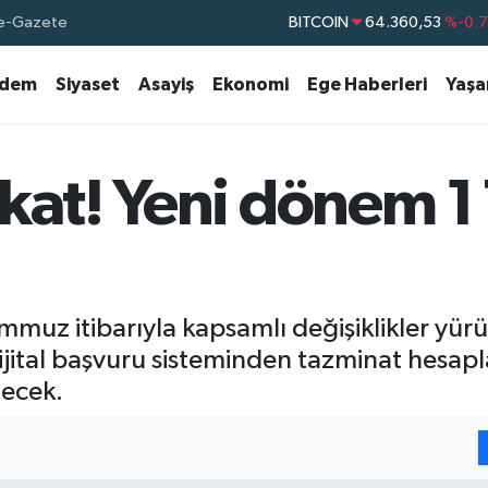
e-Gazete
DOLAR
47,7069
%0.
EURO
55,0265
%0.
dem
Siyaset
Asayiş
Ekonomi
Ege Haberleri
Yaş
STERLİN
64,1897
%0.
GRAM ALTIN
6574.81
%1.
kkat! Yeni dönem 
BİST100
13.887
%6
emmuz itibarıyla kapsamlı değişiklikler yür
ijital başvuru sisteminden tazminat hesap
lecek.