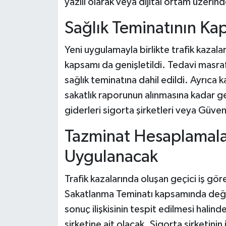
yazılı olarak veya dijital ortam üzerind
Sağlık Teminatının Kap
Yeni uygulamayla birlikte trafik kazalar
kapsamı da genişletildi. Tedavi masraf
sağlık teminatına dahil edildi. Ayrıca 
sakatlık raporunun alınmasına kadar ge
giderleri sigorta şirketleri veya Güve
Tazminat Hesaplamalar
Uygulanacak
Trafik kazalarında oluşan geçici iş gör
Sakatlanma Teminatı kapsamında değe
sonuç ilişkisinin tespit edilmesi halin
şirketine ait olacak. Sigorta şirketin