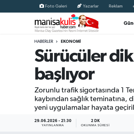
Foto Galeri
Yazarlar
Reklam
Asayiş
Yunusemre Nöbetçi Eczaneler
Gün
Ege Haberleri
Yunusemre Hava Durumu
HABERLER
EKONOMI
Sürücüler di
Ekonomi
Yunusemre Trafik Yoğunluk Haritası
başlıyor
Genel
Süper Lig Puan Durumu ve Fikstür
Gündem
Tüm Manşetler
Zorunlu trafik sigortasında 1 T
kaybından sağlık teminatına, d
Resmi İlan
Son Dakika Haberleri
yeni uygulamalar hayata geçiri
Siyaset
Haber Arşivi
29.06.2026 - 21:30
2 DK
YAYINLANMA
OKUNMA SÜRESI
Spor