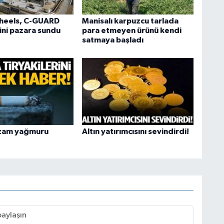
heels, C-GUARD
Manisalı karpuzcu tarlada
ini pazara sundu
para etmeyen ürünü kendi
satmaya başladı
 zam yağmuru
Altın yatırımcısını sevindirdi!