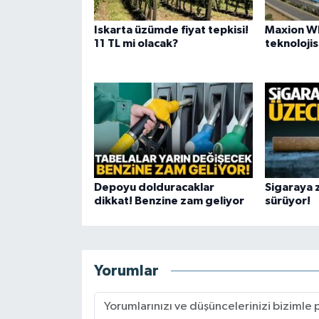
Iskarta üzümde fiyat tepkisi!
Maxion W
11 TL mi olacak?
teknolojis
Depoyu dolduracaklar
Sigaraya
dikkat! Benzine zam geliyor
sürüyor!
Yorumlar