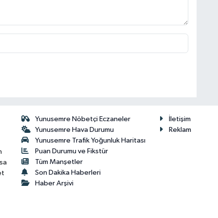
Yunusemre Nöbetçi Eczaneler
İletişim
Yunusemre Hava Durumu
Reklam
Yunusemre Trafik Yoğunluk Haritası
Puan Durumu ve Fikstür
n
Tüm Manşetler
isa
Son Dakika Haberleri
et
Haber Arşivi