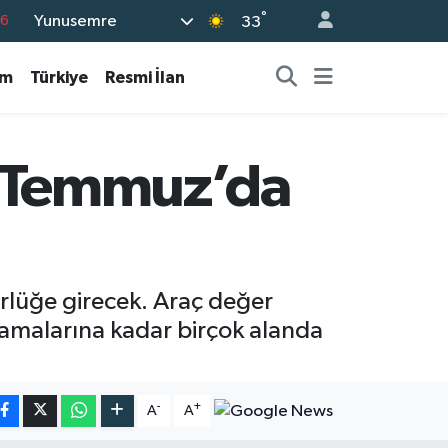
°
Yunusemre
33
17
01
am
Türkiye
Resmi İlan
02
44
1 Temmuz’da
4
ürlüğe girecek. Araç değer
lamalarına kadar birçok alanda
-
+
A
A