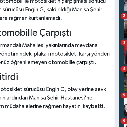
 otomobil ile motosikletin çarpışması sonucu
 sürücüsü Engin G, kaldırıldığı Manisa Şehir
2
ere rağmen kurtarılamadı.
omobille Çarpıştı
3
armandalı Mahallesi yakınlarında meydana
 yönetimindeki plakalı motosiklet, karşı yönden
henüz öğrenilemeyen otomobille çarpıştı.
4
tirdi
motosiklet sürücüsü Engin G, olay yerine sevk
5
sinin ardından Manisa Şehir Hastanesi'ne
tüm müdahalelerine rağmen hayatını kaybetti.
6