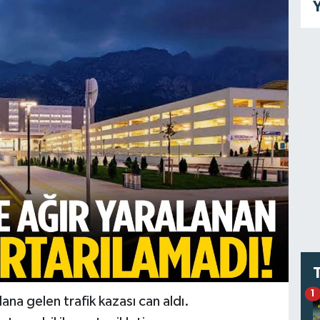
Y
1
na gelen trafik kazası can aldı.