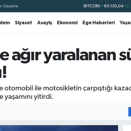
e-Gazete
BITCOIN
65.130,04
%1
DOLAR
47,7106
%0.
dem
Siyaset
Asayiş
Ekonomi
Ege Haberleri
Yaş
EURO
55,1652
%0.
STERLİN
64,4046
%0.
GRAM ALTIN
6648.99
%2.
e ağır yaralanan s
BİST100
13.773
%-
!
 otomobil ile motosikletin çarpıştığı kaza
 yaşamını yitirdi.