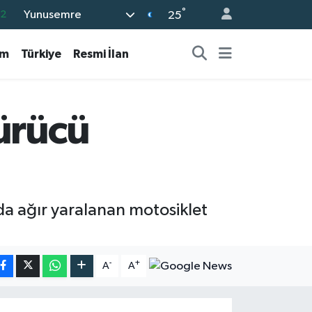
°
Yunusemre
.2
25
17
am
Türkiye
Resmi İlan
27
35
59
ürücü
19
da ağır yaralanan motosiklet
-
+
A
A