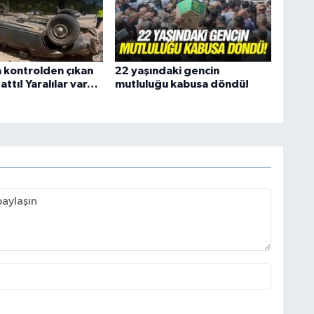
 kontrolden çıkan
22 yaşındaki gencin
 attı! Yaralılar var…
mutluluğu kabusa döndü!