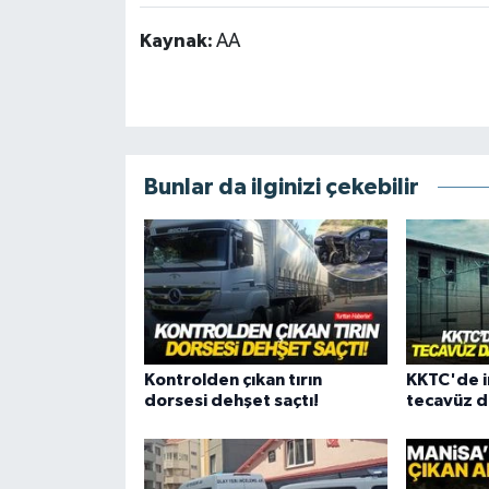
Kaynak:
AA
Bunlar da ilginizi çekebilir
Kontrolden çıkan tırın
KKTC'de i
dorsesi dehşet saçtı!
tecavüz d