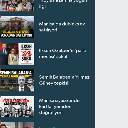
‘Köylü Pazarı’na yoğun
ilgi
Manisa’da dubleks ev
satılıyor!
İlksen Özalper’e ‘parti
meclisi’ şoku!
Semih Balaban'a Yılmaz
Güney tepkisi!
Manisa siyasetinde
kartlar yeniden
dağıtılıyor!