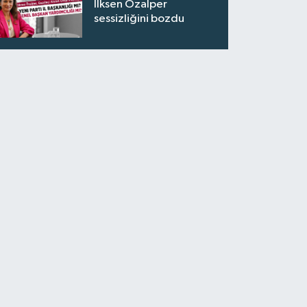
İlksen Özalper
sessizliğini bozdu