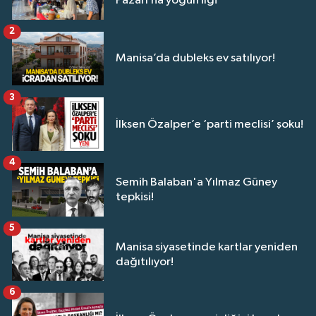
Pazarı’na yoğun ilgi
2
Manisa’da dubleks ev satılıyor!
3
İlksen Özalper’e ‘parti meclisi’ şoku!
4
Semih Balaban'a Yılmaz Güney
tepkisi!
5
Manisa siyasetinde kartlar yeniden
dağıtılıyor!
6