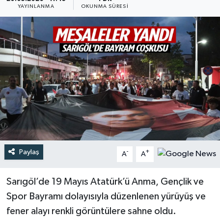
YAYINLANMA
OKUNMA SÜRESI
Türkiye
Yaşam
Paylaş
-
+
A
A
Sarıgöl’de 19 Mayıs Atatürk’ü Anma, Gençlik ve
Spor Bayramı dolayısıyla düzenlenen yürüyüş ve
fener alayı renkli görüntülere sahne oldu.