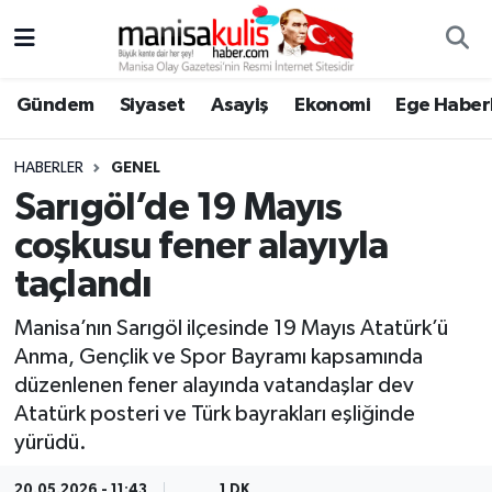
Asayiş
Yunusemre Nöbetçi Eczaneler
Gündem
Siyaset
Asayiş
Ekonomi
Ege Haberl
Ege Haberleri
Yunusemre Hava Durumu
HABERLER
GENEL
Ekonomi
Yunusemre Trafik Yoğunluk Haritası
Sarıgöl’de 19 Mayıs
coşkusu fener alayıyla
Genel
Süper Lig Puan Durumu ve Fikstür
taçlandı
Gündem
Tüm Manşetler
Manisa’nın Sarıgöl ilçesinde 19 Mayıs Atatürk’ü
Anma, Gençlik ve Spor Bayramı kapsamında
Resmi İlan
Son Dakika Haberleri
düzenlenen fener alayında vatandaşlar dev
Atatürk posteri ve Türk bayrakları eşliğinde
Siyaset
Haber Arşivi
yürüdü.
Spor
20.05.2026 - 11:43
1 DK