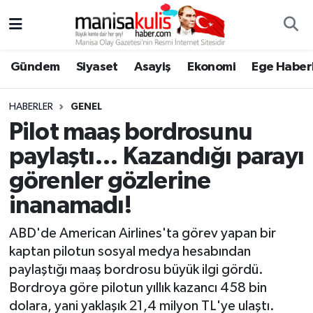
Asayiş
Yunusemre Nöbetçi Eczaneler
Gündem
Siyaset
Asayiş
Ekonomi
Ege Haberl
Ege Haberleri
Yunusemre Hava Durumu
HABERLER
GENEL
Ekonomi
Yunusemre Trafik Yoğunluk Haritası
Pilot maaş bordrosunu
paylaştı… Kazandığı parayı
Genel
Süper Lig Puan Durumu ve Fikstür
görenler gözlerine
Gündem
Tüm Manşetler
inanamadı!
Resmi İlan
Son Dakika Haberleri
ABD'de American Airlines'ta görev yapan bir
kaptan pilotun sosyal medya hesabından
Siyaset
Haber Arşivi
paylaştığı maaş bordrosu büyük ilgi gördü.
Bordroya göre pilotun yıllık kazancı 458 bin
Spor
dolara, yani yaklaşık 21,4 milyon TL'ye ulaştı.