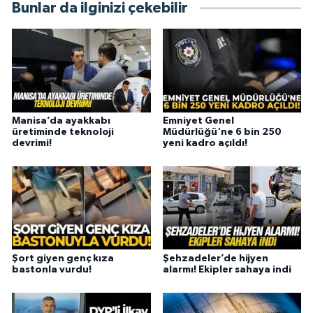
Bunlar da ilginizi çekebilir
Manisa’da ayakkabı
Emniyet Genel
üretiminde teknoloji
Müdürlüğü'ne 6 bin 250
devrimi!
yeni kadro açıldı!
Şort giyen genç kıza
Şehzadeler’de hijyen
bastonla vurdu!
alarmı! Ekipler sahaya indi