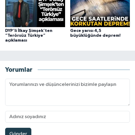
DYP’li İlkay Şimşek’ten
Gece yarısı 4,5
“Terörsüz Türkiye”
büyüklüğünde deprem!
açıklaması
Yorumlar
Gönder