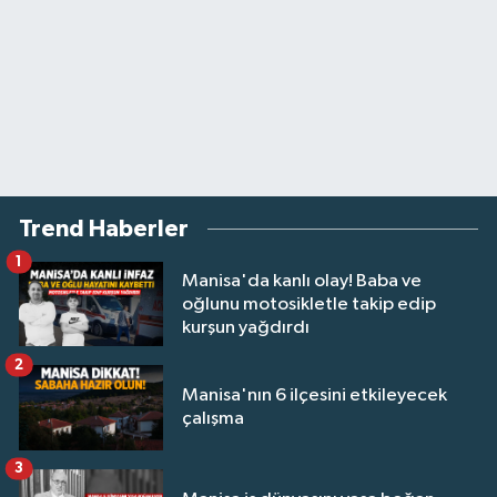
Trend Haberler
1
Manisa'da kanlı olay! Baba ve
oğlunu motosikletle takip edip
kurşun yağdırdı
2
Manisa'nın 6 ilçesini etkileyecek
çalışma
3