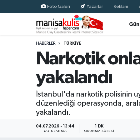
Foto Galeri
Yazarlar
Reklam
Asayiş
Yunusemre Nöbetçi Eczaneler
Gün
Ege Haberleri
Yunusemre Hava Durumu
HABERLER
TÜRKIYE
Narkotik onla
Ekonomi
Yunusemre Trafik Yoğunluk Haritası
yakalandı
Genel
Süper Lig Puan Durumu ve Fikstür
Gündem
Tüm Manşetler
İstanbul'da narkotik polisinin u
düzenlediği operasyonda, aralar
Resmi İlan
Son Dakika Haberleri
yakalandı.
Siyaset
Haber Arşivi
04.07.2026 - 13:44
1 DK
YAYINLANMA
OKUNMA SÜRESI
Spor