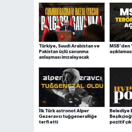
Türkiye, Suudi Arabistan ve
MSB'den '
Pakistan üçlü savunma
açıklaması
anlaşması imzalayacak
İlk Türk astronot Alper
Belediye 
Gezeravcı tuğgeneralliğe
Beşikçioğl
terfi etti
pozitif çık