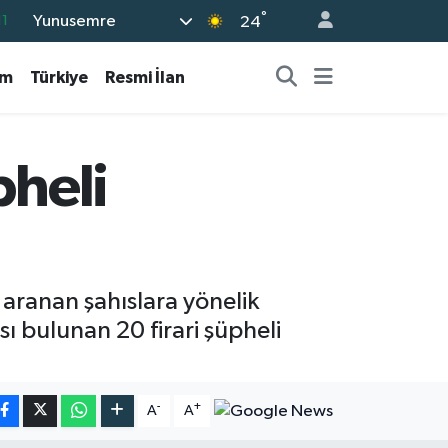
°
Yunusemre
11
24
8
am
Türkiye
Resmi İlan
2
8
3
pheli
4
 aranan şahıslara yönelik
ı bulunan 20 firari şüpheli
-
+
A
A