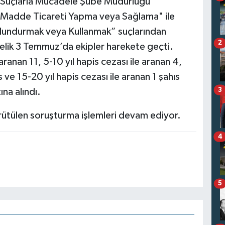
 Suçlarla Mücadele Şube Müdürlüğü
ı Madde Ticareti Yapma veya Sağlama" ile
lundurmak veya Kullanmak” suçlarından
2
elik 3 Temmuz’da ekipler harekete geçti.
ranan 11, 5-10 yıl hapis cezası ile aranan 4,
s ve 15-20 yıl hapis cezası ile aranan 1 şahıs
3
na alındı.
ürütülen soruşturma işlemleri devam ediyor.
4
5