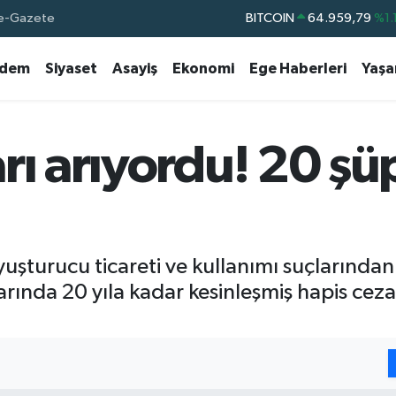
e-Gazete
BITCOIN
64.959,79
%1.
DOLAR
47,7436
%0.1
dem
Siyaset
Asayiş
Ekonomi
Ege Haberleri
Yaş
EURO
55,2510
%0.3
STERLİN
64,4811
%0.3
GRAM ALTIN
6660.55
%0.0
rı arıyordu! 20 şü
BİST100
13.779
%-1
yuşturucu ticareti ve kullanımı suçlarından
ında 20 yıla kadar kesinleşmiş hapis cezas