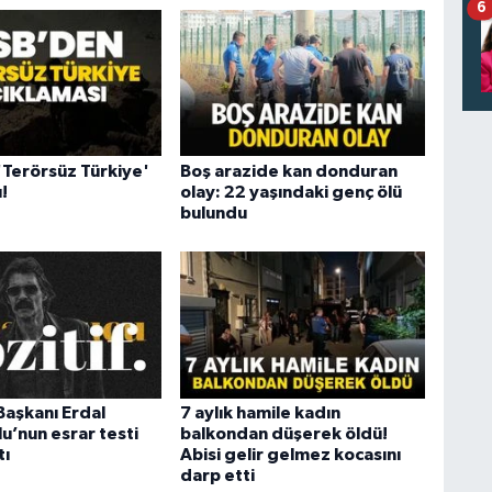
6
Terörsüz Türkiye'
Boş arazide kan donduran
!
olay: 22 yaşındaki genç ölü
bulundu
Başkanı Erdal
7 aylık hamile kadın
u’nun esrar testi
balkondan düşerek öldü!
tı
Abisi gelir gelmez kocasını
darp etti