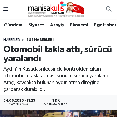
Asayiş
Yunusemre Nöbetçi Eczaneler
Gündem
Siyaset
Asayiş
Ekonomi
Ege Haberl
Ege Haberleri
Yunusemre Hava Durumu
HABERLER
EGE HABERLERI
Ekonomi
Yunusemre Trafik Yoğunluk Haritası
Otomobil takla attı, sürücü
yaralandı
Genel
Süper Lig Puan Durumu ve Fikstür
Aydın’ın Kuşadası ilçesinde kontrolden çıkan
Gündem
Tüm Manşetler
otomobilin takla atması sonucu sürücü yaralandı.
Araç, kavşakta bulunan aydınlatma direğine
Resmi İlan
Son Dakika Haberleri
çarparak durabildi.
Siyaset
Haber Arşivi
04.06.2026 - 11:23
1 DK
YAYINLANMA
OKUNMA SÜRESI
Spor