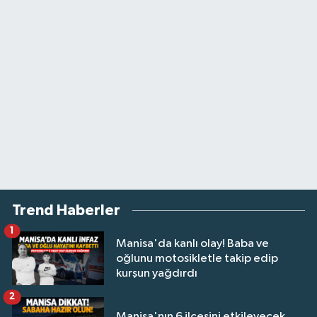
Trend Haberler
1
Manisa'da kanlı olay! Baba ve
oğlunu motosikletle takip edip
kurşun yağdırdı
2
Manisa'nın 6 ilçesini etkileyecek