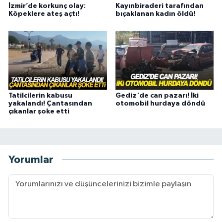
İzmir’de korkunç olay:
Kayınbiraderi tarafından
Köpeklere ateş açtı!
bıçaklanan kadın öldü!
Tatilcilerin kabusu
Gediz'de can pazarı! İki
yakalandı! Çantasından
otomobil hurdaya döndü
çıkanlar şoke etti
Yorumlar