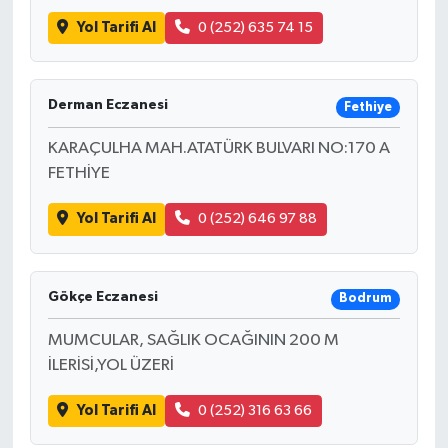
Yol Tarifi Al
0 (252) 635 74 15
Derman Eczanesi
Fethiye
KARAÇULHA MAH.ATATÜRK BULVARI NO:170 A
FETHİYE
Yol Tarifi Al
0 (252) 646 97 88
Gökçe Eczanesi
Bodrum
MUMCULAR, SAĞLIK OCAĞININ 200 M
İLERİSİ,YOL ÜZERİ
Yol Tarifi Al
0 (252) 316 63 66