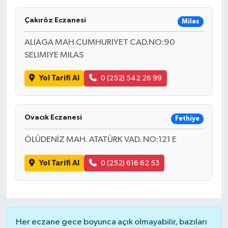
Çakıröz Eczanesi
Milas
ALIAGA MAH.CUMHURIYET CAD.NO:90
SELIMIYE MILAS
Yol Tarifi Al
0 (252) 542 26 99
Ovacık Eczanesi
Fethiye
ÖLÜDENİZ MAH. ATATÜRK VAD. NO:121 E
Yol Tarifi Al
0 (252) 616 62 53
Her eczane gece boyunca açık olmayabilir, bazıları