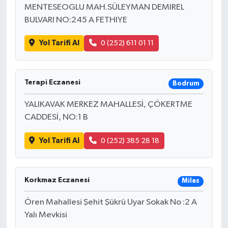
MENTESEOGLU MAH.SÜLEYMAN DEMIREL
BULVARI NO:245 A FETHIYE
Yol Tarifi Al
0 (252) 611 01 11
Terapi Eczanesi
Bodrum
YALIKAVAK MERKEZ MAHALLESİ, ÇÖKERTME
CADDESİ, NO:1 B
Yol Tarifi Al
0 (252) 385 28 18
Korkmaz Eczanesi
Milas
Ören Mahallesi Şehit Şükrü Uyar Sokak No :2 A
Yalı Mevkisi