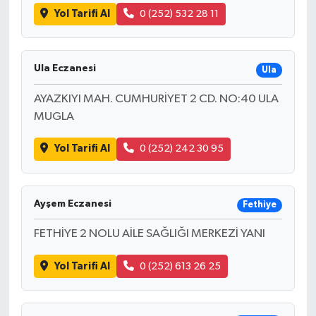
Yol Tarifi Al
0 (252) 532 28 11
Ula Eczanesi
Ula
AYAZKIYI MAH. CUMHURİYET 2 CD. NO:40 ULA
MUGLA
Yol Tarifi Al
0 (252) 242 30 95
Ayşem Eczanesi
Fethiye
FETHİYE 2 NOLU AİLE SAĞLIĞI MERKEZİ YANI
Yol Tarifi Al
0 (252) 613 26 25