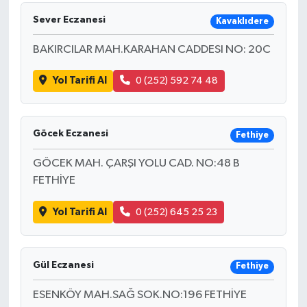
Sever Eczanesi
Kavaklıdere
BAKIRCILAR MAH.KARAHAN CADDESI NO: 20C
Yol Tarifi Al
0 (252) 592 74 48
Göcek Eczanesi
Fethiye
GÖCEK MAH. ÇARŞI YOLU CAD. NO:48 B
FETHİYE
Yol Tarifi Al
0 (252) 645 25 23
Gül Eczanesi
Fethiye
ESENKÖY MAH.SAĞ SOK.NO:196 FETHİYE