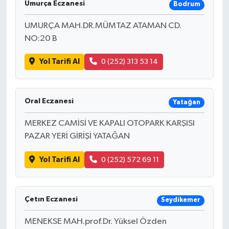
Umurça Eczanesi
Bodrum
UMURÇA MAH.DR.MÜMTAZ ATAMAN CD.
NO:20 B
Yol Tarifi Al
0 (252) 313 53 14
Oral Eczanesi
Yatağan
MERKEZ CAMİSİ VE KAPALI OTOPARK KARŞISI
PAZAR YERİ GİRİŞİ YATAĞAN
Yol Tarifi Al
0 (252) 572 69 11
Çetın Eczanesi
Seydikemer
MENEKSE MAH.prof.Dr. Yüksel Özden