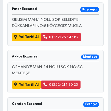
Pınar Eczanesi
Köyceğiz
GELISIM MAH.1.NOLU SOK.BELEDIYE
DÜKKANLARI NO:6 KÖYCEGIZ MUGLA
Yol Tarifi Al
0 (252) 262 47 67
Akkor Eczanesi
Menteşe
ORHANIYE MAH. 14 NOLU SOK.NO:5C
MENTEŞE
Yol Tarifi Al
0 (252) 214 80 20
Candan Eczanesi
Fethiye