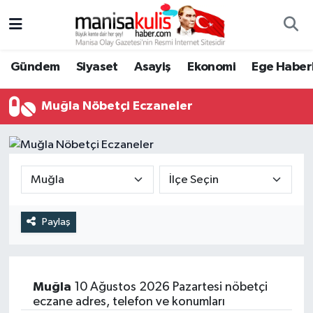
Asayiş
Yunusemre Nöbetçi Eczaneler
Gündem
Siyaset
Asayiş
Ekonomi
Ege Haberl
Ege Haberleri
Yunusemre Hava Durumu
Muğla Nöbetçi Eczaneler
Ekonomi
Yunusemre Trafik Yoğunluk Haritası
Genel
Süper Lig Puan Durumu ve Fikstür
Gündem
Tüm Manşetler
Paylaş
Resmi İlan
Son Dakika Haberleri
Siyaset
Haber Arşivi
Muğla
10 Ağustos 2026 Pazartesi nöbetçi
eczane adres, telefon ve konumları
Spor