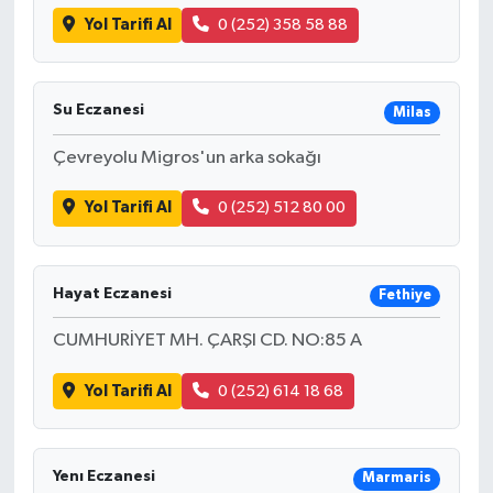
Yol Tarifi Al
0 (252) 358 58 88
Su Eczanesi
Milas
Çevreyolu Migros'un arka sokağı
Yol Tarifi Al
0 (252) 512 80 00
Hayat Eczanesi
Fethiye
CUMHURİYET MH. ÇARŞI CD. NO:85 A
Yol Tarifi Al
0 (252) 614 18 68
Yenı Eczanesi
Marmaris