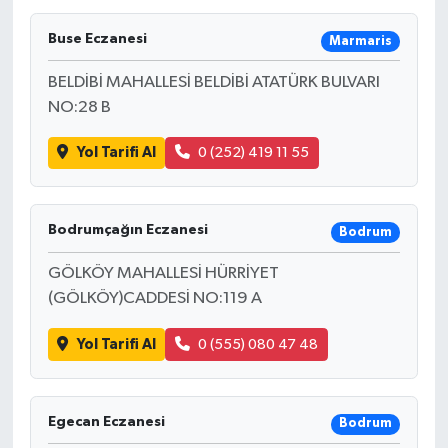
Türkiye
Buse Eczanesi
Marmaris
BELDİBİ MAHALLESİ BELDİBİ ATATÜRK BULVARI
Yaşam
NO:28 B
Yol Tarifi Al
0 (252) 419 11 55
Bodrumçağın Eczanesi
Bodrum
GÖLKÖY MAHALLESİ HÜRRİYET
(GÖLKÖY)CADDESİ NO:119 A
Yol Tarifi Al
0 (555) 080 47 48
Egecan Eczanesi
Bodrum