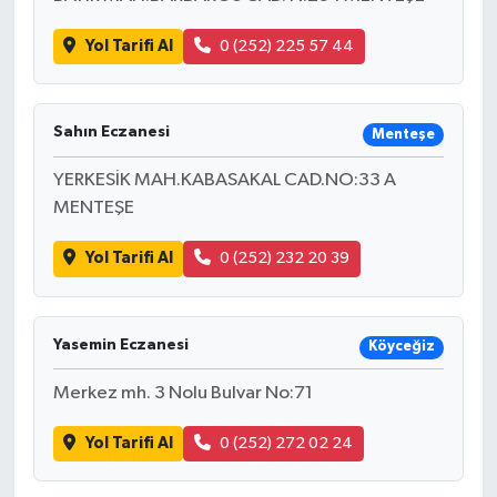
Yol Tarifi Al
0 (252) 225 57 44
Sahın Eczanesi
Menteşe
YERKESİK MAH.KABASAKAL CAD.NO:33 A
MENTEŞE
Yol Tarifi Al
0 (252) 232 20 39
Yasemin Eczanesi
Köyceğiz
Merkez mh. 3 Nolu Bulvar No:71
Yol Tarifi Al
0 (252) 272 02 24