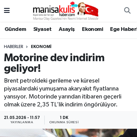
Asayiş
Yunusemre Nöbetçi Eczaneler
Gündem
Siyaset
Asayiş
Ekonomi
Ege Haberl
Ege Haberleri
Yunusemre Hava Durumu
HABERLER
EKONOMI
Ekonomi
Yunusemre Trafik Yoğunluk Haritası
Motorine dev indirim
geliyor!
Genel
Süper Lig Puan Durumu ve Fikstür
Brent petroldeki gerileme ve küresel
Gündem
Tüm Manşetler
piyasalardaki yumuşama akaryakıt fiyatlarına
yansıyor. Motorinde yarından itibaren geçerli
Resmi İlan
Son Dakika Haberleri
olmak üzere 2,35 TL’lik indirim öngörülüyor.
Siyaset
Haber Arşivi
21.05.2026 - 11:57
1 DK
YAYINLANMA
OKUNMA SÜRESI
Spor