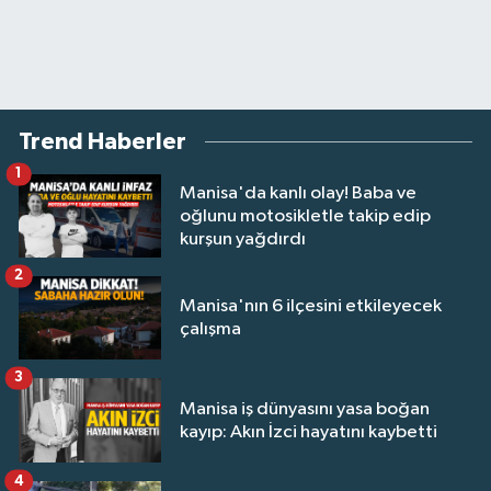
Trend Haberler
1
Manisa'da kanlı olay! Baba ve
oğlunu motosikletle takip edip
kurşun yağdırdı
2
Manisa'nın 6 ilçesini etkileyecek
çalışma
3
Manisa iş dünyasını yasa boğan
kayıp: Akın İzci hayatını kaybetti
4