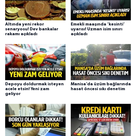
Altında yeni rekor
Emekli maaşında ‘kesinti’
senaryosu! Dev bankalar
uyarısı! Uzman isim sınırı
rakamı açıkladı
açıkladı
Depoyu doldurmak isteyen
Manisa’da üzüm bağlarında
acele etsin! Yeni zam
hasat öncesi sıkı denetim
geliyor