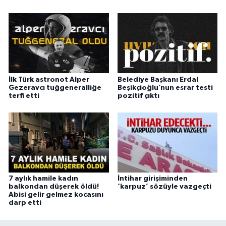
İlk Türk astronot Alper
Belediye Başkanı Erdal
Gezeravcı tuğgeneralliğe
Beşikçioğlu’nun esrar testi
terfi etti
pozitif çıktı
7 aylık hamile kadın
İntihar girişiminden
balkondan düşerek öldü!
‘karpuz’ sözüyle vazgeçti
Abisi gelir gelmez kocasını
darp etti