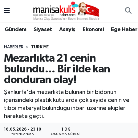
Asayiş
Yunusemre Nöbetçi Eczaneler
Gündem
Siyaset
Asayiş
Ekonomi
Ege Haberl
Ege Haberleri
Yunusemre Hava Durumu
HABERLER
TÜRKIYE
Ekonomi
Yunusemre Trafik Yoğunluk Haritası
Mezarlıkta 21 cenin
bulundu… Bir ilde kan
Genel
Süper Lig Puan Durumu ve Fikstür
donduran olay!
Gündem
Tüm Manşetler
Şanlıurfa'da mezarlıkta bulunan bir bidonun
içerisindeki plastik kutularda çok sayıda cenin ve
Resmi İlan
Son Dakika Haberleri
tıbbi materyal bulunduğu ihbarı üzerine ekipler
harekete geçti.
Siyaset
Haber Arşivi
16.05.2026 - 23:10
1 DK
Spor
YAYINLANMA
OKUNMA SÜRESI