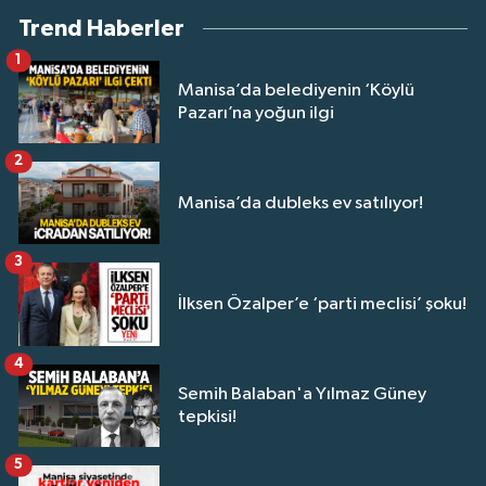
Trend Haberler
1
Manisa’da belediyenin ‘Köylü
Pazarı’na yoğun ilgi
2
Manisa’da dubleks ev satılıyor!
3
İlksen Özalper’e ‘parti meclisi’ şoku!
4
Semih Balaban'a Yılmaz Güney
tepkisi!
5